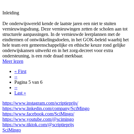
Inleiding
De onderwijswereld kende de laatste jaren een niet te stuiten
vernieuwingsdrang. Deze vernieuwingen zetten de scholen aan tot
structurele aanpassingen. In de vernieuwde leerplannen met de
eindtermen of ontwikkelingsdoelen, in het GOK-beleid waarbij het
hele team een gemeenschappelijke en ethische keuze rond gelijke
onderwijskansen uitwerkt en in het zorg-decreet voor extra
ondersteuning, is een rode draad merkbaar.
Meer lezen
Eerste
« First
pagina
Vorige
‹‹
Paginering
pagina
Pagina 5 van 6
Volgende
››
pagina
Laatste
Last »
pagina
https://www.instagram.com/scriptieprijs/
https://www.linkedin.com/company/SciMingo
https://www.facebook.com/SciMingo/
https://www.youtube.com/@scimingo
https://www.tiktok.com/@scriptieprijs
SciMingo