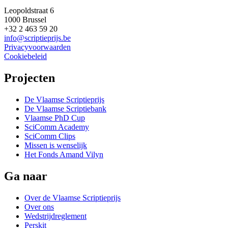
Leopoldstraat 6
1000 Brussel
+32 2 463 59 20
info@scriptieprijs.be
Privacyvoorwaarden
Cookiebeleid
Projecten
De Vlaamse Scriptieprijs
De Vlaamse Scriptiebank
Vlaamse PhD Cup
SciComm Academy
SciComm Clips
Missen is wenselijk
Het Fonds Amand Vilyn
Ga naar
Over de Vlaamse Scriptieprijs
Over ons
Wedstrijdreglement
Perskit