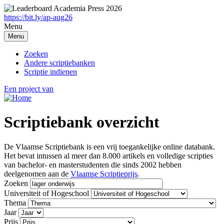
Overslaan
en
https://bit.ly/ap-aug26
naar
Menu
de
Menu
inhoud
gaan
Zoeken
Andere scriptiebanken
Scriptie indienen
Een project van
Scriptiebank overzicht
De Vlaamse Scriptiebank is een vrij toegankelijke online databank.
Het bevat intussen al meer dan 8.000 artikels en volledige scripties
van bachelor- en masterstudenten die sinds 2002 hebben
deelgenomen aan de
Vlaamse Scriptieprijs
.
Zoeken
Universiteit of Hogeschool
Thema
Jaar
Prijs