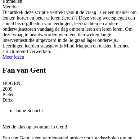
Emmelien
Merchie
Dit artikel/ deze scriptie vertrekt vanuit de vraag 'is er een manier om
leuker, korter en beter te leren (leren)'? Deze vraag weerspiegelt een
aantal bezorgdheden van leerlingen, leerkrachten en andere
onderwijsactoren vandaag de dag omtrent leren en leren leren. Om
deze vraag te beantwoorden werd een tien weken lange
interventiestudie uitgevoerd in de 3e graad lager onderwijs.
Leerlingen leerden stapsgewijs Mind Mappen en teksten hiermee
structurerend verwerken.
Meer lezen
Fan van Gent
HOGENT
2009
Pieter
Dirix
Janne
Schacht
Met de klas op avontuur in Gent!
Fan van Gent is een vernieuwend project voor stadsscholen om op