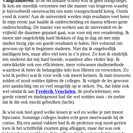
Vangramberen:
In de secundaire school was ik geen hoogvlieger.
Ik kon me moeilijk verzoenen met die manier van lesgeven waarbij
je bijvoorbeeld onverwachts een toets voorgeschoteld kreeg. Onzin
vond ik zoiets! Aan de universiteit werden mijn resultaten veel beter.
In mijn eerste jaar haalde ik onderscheiding en daarna telkens grote
onderscheiding. De manier van werken aan de universiteit en de
vrijheid die daarmee gepaard gaat, was voor mij een verademing. Ik
moest niet ongelofelijk hard blokken of dag in dag uit met mijn
studies bezig zijn om goede resultaten te halen. Het volstond om
gewoon op tijd te beginnen studeren. Niet dat ik ongelooflijk
intelligent ben, maar alles viel toen in z’n plooi. Zo kon ik eindelijk
iets studeren dat mij hard boeide, waardoor alles vlotter liep. Ik
ontwikkelde ook een efficiëntere, meer volwassen studiemethode
waardoor ik beter de belangrijke info kon filteren en verwerken. Zo
wist ik perfect wat ik voor welk vak moest kennen. Ik nam trouwens
zelden of nooit notities tijdens de colleges. Ik volgde de les gewoon
zeer aandachtig om zo veel mogelijk op te steken. Nu, dat lukte ook
wel omdat ik aan
Frederik Veuchelen
, de profwielrenner, een
goede vriend en studiegenoot had die wel notities nam - én toeliet
dat ik die ook mocht gebruiken (lacht).
Ik wist ook heel goed welke lessen je wel en welke je niet moest
bijwonen. Sommige colleges boden echt geen meerwaarde bij de
cursus. Bij een aantal vakken had ik de professor nog nooit gezien
toen ik het schriftelijk examen ging afleggen, maar dat was ook