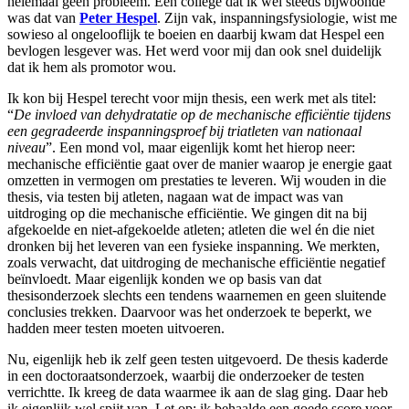
helemaal geen probleem. Eén college dat ik wel steeds bijwoonde
was dat van
Peter Hespel
. Zijn vak, inspanningsfysiologie, wist me
sowieso al ongelooflijk te boeien en daarbij kwam dat Hespel een
bevlogen lesgever was. Het werd voor mij dan ook snel duidelijk
dat ik hem als promotor wou.
Ik kon bij Hespel terecht voor mijn thesis, een werk met als titel:
“
De invloed van dehydratatie op de mechanische efficiëntie tijdens
een gegradeerde inspanningsproef bij triatleten van nationaal
niveau
”. Een mond vol, maar eigenlijk komt het hierop neer:
mechanische efficiëntie gaat over de manier waarop je energie gaat
omzetten in vermogen om prestaties te leveren. Wij wouden in die
thesis, via testen bij atleten, nagaan wat de impact was van
uitdroging op die mechanische efficiëntie. We gingen dit na bij
afgekoelde en niet-afgekoelde atleten; atleten die wel én die niet
dronken bij het leveren van een fysieke inspanning. We merkten,
zoals verwacht, dat uitdroging de mechanische efficiëntie negatief
beïnvloedt. Maar eigenlijk konden we op basis van dat
thesisonderzoek slechts een tendens waarnemen en geen sluitende
conclusies trekken. Daarvoor was het onderzoek te beperkt, we
hadden meer testen moeten uitvoeren.
Nu, eigenlijk heb ik zelf geen testen uitgevoerd. De thesis kaderde
in een doctoraatsonderzoek, waarbij die onderzoeker de testen
verrichtte. Ik kreeg de data waarmee ik aan de slag ging. Daar heb
ik eigenlijk wel spijt van. Let op: ik behaalde een goede score voor