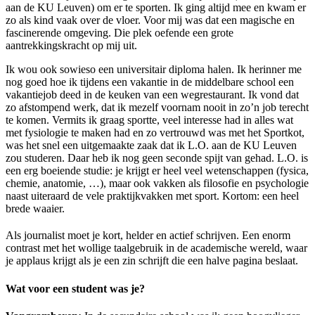
aan de KU Leuven) om er te sporten. Ik ging altijd mee en kwam er
zo als kind vaak over de vloer. Voor mij was dat een magische en
fascinerende omgeving. Die plek oefende een grote
aantrekkingskracht op mij uit.
Ik wou ook sowieso een universitair diploma halen. Ik herinner me
nog goed hoe ik tijdens een vakantie in de middelbare school een
vakantiejob deed in de keuken van een wegrestaurant. Ik vond dat
zo afstompend werk, dat ik mezelf voornam nooit in zo’n job terecht
te komen. Vermits ik graag sportte, veel interesse had in alles wat
met fysiologie te maken had en zo vertrouwd was met het Sportkot,
was het snel een uitgemaakte zaak dat ik L.O. aan de KU Leuven
zou studeren. Daar heb ik nog geen seconde spijt van gehad. L.O. is
een erg boeiende studie: je krijgt er heel veel wetenschappen (fysica,
chemie, anatomie, …), maar ook vakken als filosofie en psychologie
naast uiteraard de vele praktijkvakken met sport. Kortom: een heel
brede waaier.
Als journalist moet je kort, helder en actief schrijven. Een enorm
contrast met het wollige taalgebruik in de academische wereld, waar
je applaus krijgt als je een zin schrijft die een halve pagina beslaat.
Wat voor een student was je?