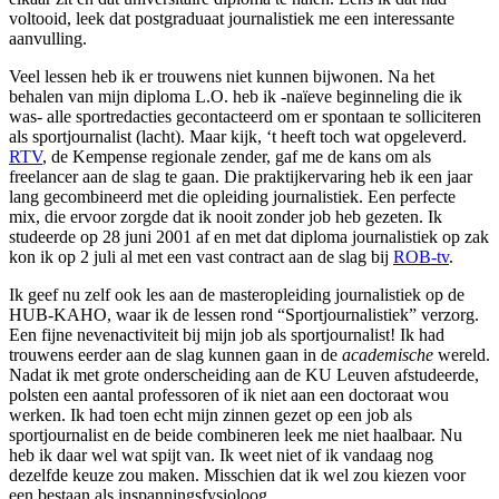
voltooid, leek dat postgraduaat journalistiek me een interessante
aanvulling.
Veel lessen heb ik er trouwens niet kunnen bijwonen. Na het
behalen van mijn diploma L.O. heb ik -naïeve beginneling die ik
was- alle sportredacties gecontacteerd om er spontaan te solliciteren
als sportjournalist (lacht). Maar kijk, ‘t heeft toch wat opgeleverd.
RTV
, de Kempense regionale zender, gaf me de kans om als
freelancer aan de slag te gaan. Die praktijkervaring heb ik een jaar
lang gecombineerd met die opleiding journalistiek. Een perfecte
mix, die ervoor zorgde dat ik nooit zonder job heb gezeten. Ik
studeerde op 28 juni 2001 af en met dat diploma journalistiek op zak
kon ik op 2 juli al met een vast contract aan de slag bij
ROB-tv
.
Ik geef nu zelf ook les aan de masteropleiding journalistiek op de
HUB-KAHO, waar ik de lessen rond “Sportjournalistiek” verzorg.
Een fijne nevenactiviteit bij mijn job als sportjournalist! Ik had
trouwens eerder aan de slag kunnen gaan in de
academische
wereld.
Nadat ik met grote onderscheiding aan de KU Leuven afstudeerde,
polsten een aantal professoren of ik niet aan een doctoraat wou
werken. Ik had toen echt mijn zinnen gezet op een job als
sportjournalist en de beide combineren leek me niet haalbaar. Nu
heb ik daar wel wat spijt van. Ik weet niet of ik vandaag nog
dezelfde keuze zou maken. Misschien dat ik wel zou kiezen voor
een bestaan als inspanningsfysioloog.