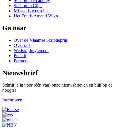
SciComm Academy
SciComm Clips
Missen is wenselijk
Het Fonds Amand Vilyn
Ga naar
Over de Vlaamse Scriptieprijs
Over ons
Wedstrijdreglement
Perskit
Partners
Nieuwsbrief
Schrijf je in voor (één van) onze nieuwsbrieven en blijf op de
hoogte!
Inschrijven