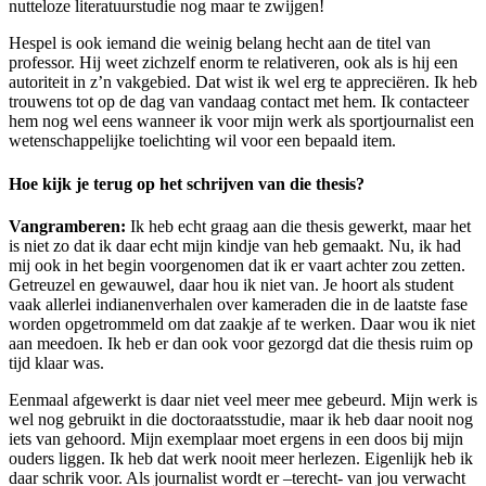
nutteloze literatuurstudie nog maar te zwijgen!
Hespel is ook iemand die weinig belang hecht aan de titel van
professor. Hij weet zichzelf enorm te relativeren, ook als is hij een
autoriteit in z’n vakgebied. Dat wist ik wel erg te appreciëren. Ik heb
trouwens tot op de dag van vandaag contact met hem. Ik contacteer
hem nog wel eens wanneer ik voor mijn werk als sportjournalist een
wetenschappelijke toelichting wil voor een bepaald item.
Hoe kijk je terug op het schrijven van die thesis?
Vangramberen:
Ik heb echt graag aan die thesis gewerkt, maar het
is niet zo dat ik daar echt mijn kindje van heb gemaakt. Nu, ik had
mij ook in het begin voorgenomen dat ik er vaart achter zou zetten.
Getreuzel en gewauwel, daar hou ik niet van. Je hoort als student
vaak allerlei indianenverhalen over kameraden die in de laatste fase
worden opgetrommeld om dat zaakje af te werken. Daar wou ik niet
aan meedoen. Ik heb er dan ook voor gezorgd dat die thesis ruim op
tijd klaar was.
Eenmaal afgewerkt is daar niet veel meer mee gebeurd. Mijn werk is
wel nog gebruikt in die doctoraatsstudie, maar ik heb daar nooit nog
iets van gehoord. Mijn exemplaar moet ergens in een doos bij mijn
ouders liggen. Ik heb dat werk nooit meer herlezen. Eigenlijk heb ik
daar schrik voor. Als journalist wordt er –terecht- van jou verwacht