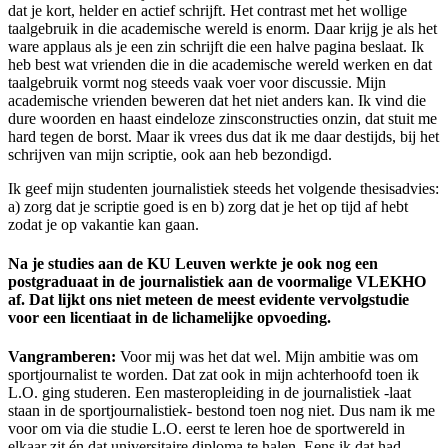
dat je kort, helder en actief schrijft. Het contrast met het wollige
taalgebruik in die academische wereld is enorm. Daar krijg je als het
ware applaus als je een zin schrijft die een halve pagina beslaat. Ik
heb best wat vrienden die in die academische wereld werken en dat
taalgebruik vormt nog steeds vaak voer voor discussie. Mijn
academische vrienden beweren dat het niet anders kan. Ik vind die
dure woorden en haast eindeloze zinsconstructies onzin, dat stuit me
hard tegen de borst. Maar ik vrees dus dat ik me daar destijds, bij het
schrijven van mijn scriptie, ook aan heb bezondigd.
Ik geef mijn studenten journalistiek steeds het volgende thesisadvies:
a) zorg dat je scriptie goed is en b) zorg dat je het op tijd af hebt
zodat je op vakantie kan gaan.
Na je studies aan de KU Leuven werkte je ook nog een
postgraduaat in de journalistiek aan de voormalige VLEKHO
af. Dat lijkt ons niet meteen de meest evidente vervolgstudie
voor een licentiaat in de lichamelijke opvoeding.
Vangramberen:
Voor mij was het dat wel. Mijn ambitie was om
sportjournalist te worden. Dat zat ook in mijn achterhoofd toen ik
L.O. ging studeren. Een masteropleiding in de journalistiek -laat
staan in de sportjournalistiek- bestond toen nog niet. Dus nam ik me
voor om via die studie L.O. eerst te leren hoe de sportwereld in
elkaar zit én dat universitaire diploma te halen. Eens ik dat had