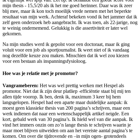
mijn thesis - 15,5/20 als ik het me goed herinner. Daar was ik zeer
blij mee, maar ik kon toch moeilijk vrede nemen met het beperkte
resultaat van mijn werk. Achteraf bekeken vond ik het jammer dat ik
zelf geen onderzoek heb aangebracht. Ik was toen, als 22-jarige, nog
te weinig ondernemend. Gelukkig is die assertiviteit er later wel
gekomen.
Na mijn studies werd ik gepolst voor een doctoraat, maar ik ging
voluit voor een job als sportjournalist. Ik weet niet of ik vandaag
nog dezelfde keuze zou maken. Misschien dat ik wel zou kiezen
voor een bestaan als inspanningsfysioloog.
Hoe was je relatie met je promotor?
Vangrameberen:
Het was wel prettig werken met Hespel als
promotor. Niet dat ik zijn deur platliep -efficiëntie staat bij mij ten
allen tijde voorop. Ik ben, denk ik, maximum 3 keer bij hem
langsgelopen. Hespel had een aparte maar duidelijke aanpak: ik
moest geen klassieke thesis van 200 pagina’s schrijven, maar een
werk indienen dat naar een wetenschappelijk artikel neigde. Een
kort, gebald werk van 30 pagina’s. Ik hield wel van die aanpak. Ik
vind het immers onzin om zo’n lange thesis te schrijven waarin je
maar moet blijven uitweiden om aan het vereiste aantal pagina’s te
komen. Om over die tijdrovende en –in mijn ogen- grotendeels