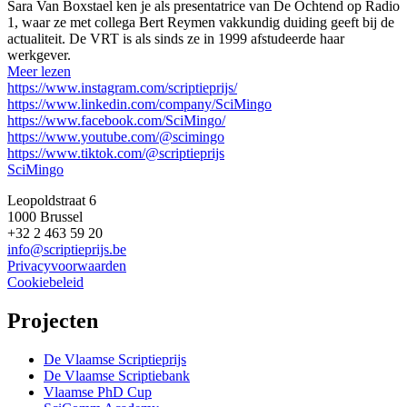
Sara Van Boxstael ken je als presentatrice van De Ochtend op Radio
1, waar ze met collega Bert Reymen vakkundig duiding geeft bij de
actualiteit. De VRT is als sinds ze in 1999 afstudeerde haar
werkgever.
Meer lezen
https://www.instagram.com/scriptieprijs/
https://www.linkedin.com/company/SciMingo
https://www.facebook.com/SciMingo/
https://www.youtube.com/@scimingo
https://www.tiktok.com/@scriptieprijs
SciMingo
Leopoldstraat 6
1000 Brussel
+32 2 463 59 20
info@scriptieprijs.be
Privacyvoorwaarden
Cookiebeleid
Projecten
De Vlaamse Scriptieprijs
De Vlaamse Scriptiebank
Vlaamse PhD Cup