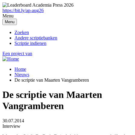
Overslaan
en
https://bit.ly/ap-aug26
naar
Menu
de
Menu
inhoud
gaan
Zoeken
Andere scriptiebanken
Scriptie indienen
Een project van
Home
Nieuws
Breadcrumb
De scriptie van Maarten Vangramberen
De scriptie van Maarten
Vangramberen
30.07.2014
Interview