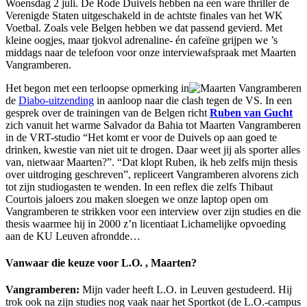
Woensdag 2 juli. De Rode Duivels hebben na een ware thriller de
Verenigde Staten uitgeschakeld in de achtste finales van het WK
Voetbal. Zoals vele Belgen hebben we dat passend gevierd. Met
kleine oogjes, maar tjokvol adrenaline- én cafeïne grijpen we ’s
middags naar de telefoon voor onze interviewafspraak met Maarten
Vangramberen.
Het begon met een terloopse opmerking in
de
Diabo-uitzending
in aanloop naar die clash tegen de VS. In een
gesprek over de trainingen van de Belgen richt
Ruben van Gucht
zich vanuit het warme Salvador da Bahia tot Maarten Vangramberen
in de VRT-studio “Het komt er voor de Duivels op aan goed te
drinken, kwestie van niet uit te drogen. Daar weet jij als sporter alles
van, nietwaar Maarten?”. “Dat klopt Ruben, ik heb zelfs mijn thesis
over uitdroging geschreven”, repliceert Vangramberen alvorens zich
tot zijn studiogasten te wenden. In een reflex die zelfs Thibaut
Courtois jaloers zou maken sloegen we onze laptop open om
Vangramberen te strikken voor een interview over zijn studies en die
thesis waarmee hij in 2000 z’n licentiaat Lichamelijke opvoeding
aan de KU Leuven afrondde…
Vanwaar die keuze voor L.O. , Maarten?
Vangramberen:
Mijn vader heeft L.O. in Leuven gestudeerd. Hij
trok ook na zijn studies nog vaak naar het Sportkot (de L.O.-campus