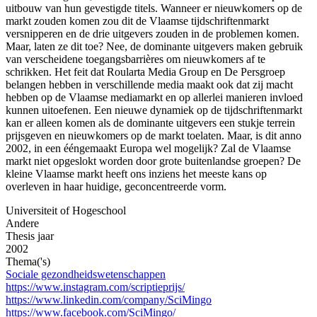
uitbouw van hun gevestigde titels. Wanneer er nieuwkomers op de
markt zouden komen zou dit de Vlaamse tijdschriftenmarkt
versnipperen en de drie uitgevers zouden in de problemen komen.
Maar, laten ze dit toe? Nee, de dominante uitgevers maken gebruik
van verscheidene toegangsbarrières om nieuwkomers af te
schrikken. Het feit dat Roularta Media Group en De Persgroep
belangen hebben in verschillende media maakt ook dat zij macht
hebben op de Vlaamse mediamarkt en op allerlei manieren invloed
kunnen uitoefenen. Een nieuwe dynamiek op de tijdschriftenmarkt
kan er alleen komen als de dominante uitgevers een stukje terrein
prijsgeven en nieuwkomers op de markt toelaten. Maar, is dit anno
2002, in een ééngemaakt Europa wel mogelijk? Zal de Vlaamse
markt niet opgeslokt worden door grote buitenlandse groepen? De
kleine Vlaamse markt heeft ons inziens het meeste kans op
overleven in haar huidige, geconcentreerde vorm.
Universiteit of Hogeschool
Andere
Thesis jaar
2002
Thema('s)
Sociale gezondheidswetenschappen
https://www.instagram.com/scriptieprijs/
https://www.linkedin.com/company/SciMingo
https://www.facebook.com/SciMingo/