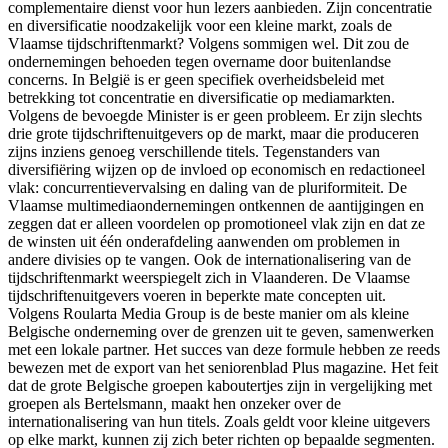
complementaire dienst voor hun lezers aanbieden. Zijn concentratie
en diversificatie noodzakelijk voor een kleine markt, zoals de
Vlaamse tijdschriftenmarkt? Volgens sommigen wel. Dit zou de
ondernemingen behoeden tegen overname door buitenlandse
concerns. In België is er geen specifiek overheidsbeleid met
betrekking tot concentratie en diversificatie op mediamarkten.
Volgens de bevoegde Minister is er geen probleem. Er zijn slechts
drie grote tijdschriftenuitgevers op de markt, maar die produceren
zijns inziens genoeg verschillende titels. Tegenstanders van
diversifiëring wijzen op de invloed op economisch en redactioneel
vlak: concurrentievervalsing en daling van de pluriformiteit. De
Vlaamse multimediaondernemingen ontkennen de aantijgingen en
zeggen dat er alleen voordelen op promotioneel vlak zijn en dat ze
de winsten uit één onderafdeling aanwenden om problemen in
andere divisies op te vangen. Ook de internationalisering van de
tijdschriftenmarkt weerspiegelt zich in Vlaanderen. De Vlaamse
tijdschriftenuitgevers voeren in beperkte mate concepten uit.
Volgens Roularta Media Group is de beste manier om als kleine
Belgische onderneming over de grenzen uit te geven, samenwerken
met een lokale partner. Het succes van deze formule hebben ze reeds
bewezen met de export van het seniorenblad Plus magazine
.
Het feit
dat de grote Belgische groepen kaboutertjes zijn in vergelijking met
groepen als Bertelsmann
,
maakt hen onzeker over de
internationalisering van hun titels. Zoals geldt voor kleine uitgevers
op elke markt, kunnen zij zich beter richten op bepaalde segmenten.