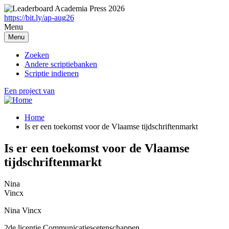
Overslaan
en
https://bit.ly/ap-aug26
naar
Menu
de
Menu
inhoud
gaan
Zoeken
Andere scriptiebanken
Scriptie indienen
Een project van
Home
Is er een toekomst voor de Vlaamse tijdschriftenmarkt
Breadcrumb
Is er een toekomst voor de Vlaamse
tijdschriftenmarkt
Nina
Vincx
Nina Vincx
2de licentie Communicatiewetenschappen