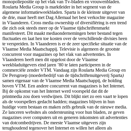
monopoliepositie op het vlak van Tv-bladen en vrouwenbladen.
Roularta Media Group is marktleider in het segment van de
algemene informatieweekbladen. Sparta is de kleinste uitgever van
de drie, maar heeft met Dag Allemaal het best verkochte magazine
in Vlaanderen. Cross media ownership
of diversifiëring is een trend
die zich ook steeds meer op de Vlaamse tijdschriftenmarkt
manifesteert. Dit maakt mediaondernemingen beter bestand tegen
fluctuaties en laat hen toe kosten over de verschillende divisies heen
te verspreiden. In Vlaanderen is er de zeer specifieke situatie van de
Vlaamse Media Maatschappij
.
Televisie is algemeen de grootste
concurrent voor magazines op het vlak van advertenties. In
Vlaanderen heeft men dit opgelost door de Vlaamse
weekbladuitgevers eind jaren ’80 te laten participeren in de
commerciële zender VTM
.
Vandaag zijn Roularta Media Group
en
De Persgroep (moederbedrijf van de tijdschriftenuitgeverij Sparta
)
samen eigenaar van de Vlaamse Media Maatschappij, de holding
boven VTM
.
Een andere concurrent van magazines is het Internet.
Bij de opkomst van het Internet werd voorspeld dat dit de
printmedia zou doen verdwijnen. Dit blijkt niet zo een vaart te lopen
als de voorspellers gedacht hadden; magazines blijven in hun
huidige vorm bestaan en maken zelfs gebruik van de nieuwe media.
Ze lanceren websites als ondersteuning voor hun bladen, ze geven
magazines over computers uit en generen inkomsten uit advertenties
van dotcombedrijven. De meeste Vlaamse uitgevers zijn
terughoudend tegenover het Internet en willen het alleen als