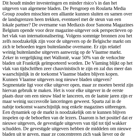
Dit houdt minder investeringen en minder risico’s in dan het
uitgeven van algemene bladen. De Persgroep en Roularta Media
Group zouden misschien een alliantie kunnen sluiten en samen over
de landsgrenzen heen trekken, eventueel met de steun van een
lokale partner? De overname van Mediaxis
door Sanoma Magazines
Belgium opende voor deze magazine-uitgever ook perspectieven op
het vlak van internationalisering. Volgens sommige bronnen zou het
zelfs noodzakelijk zijn voor de uitgevers op de Belgische markt om
zich te behoeden tegen buitenlandse overname. Er zijn relatief
weinig buitenlandse uitgevers aanwezig op de Vlaamse markt.
Zeker in vergelijking met Wallonië, waar 50% van de verkochte
bladen uit Frankrijk geïmporteerd worden. De Vlaming blijkt op het
vlak van tijdschriften zeer chauvinistisch te zijn en zal dus meer dan
waarschijnlijk in de toekomst Vlaamse bladen blijven kopen.
Kunnen Vlaamse uitgevers nog nieuwe bladen uitgeven?
Segmentatie ligt voor elke uitgever open, maar ze moeten bereid zijn
hiervan gebruik te maken. Het is voor elke uitgever in de eerste
plaats duur om een nieuw blad te lanceren, en de laatste jaren zijn er
maar weinig succesvolle lanceringen geweest. Sparta zal in de
nabije toekomst waarschijnlijk nog enkele magazines uitbrengen.
Een dynamiek op de markt is noodzakelijk om te kunnen blijven
inspelen op de behoeften van de lezers. Daarom is het positief dat er
nieuwe uitgevers, de gevestigde uitgevers van tijd tot tijd wakker
schudden. De gevestigde uitgevers hebben de middelen om nieuwe
bladen uit te geven, maar ze concentreren zich vaak liever op de