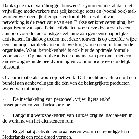
Dankzij de inzet van ‘bruggenbouwers’ –synoniem met al dan niet
vrijwillige medewerkers met gelijkaardige roots en (vooral ook) taal-
worden wel degelijk drempels gesloopt. Het resultaat van
netwerking is de reactivatie van een Turkse seniorenvereniging, het
organiseren van specifieke activiteiten voor deze doelgroep is een
aanloop voor de toekomstige deelname aan gemeenschappelijke
activiteiten. In dialoog treden met deze vrouwen is op dezelfde wijze
een aanloop naar deelname in de werking van en een rol binnen de
organisatie. Want, betrokkenheid is ook hier de optimale formule
voor succes. Op macroniveau is de opname van personen met een
andere origine in de beeldvorming en communicatie een duidelijk
pluspunt.
Of: participatie als kroon op het werk. Dat mocht ook blijken uit een
bundel aan aanbevelingen die één van de belangrijkste producten
waren van dit project:
· De inschakeling van personeel, vrijwilligers en/of
tussenpersonen van Turkse origine.
· Langdurig werkzoekenden van Turkse origine inschakelen in
de werking van het dienstencentrum.
· Regelmatig activiteiten organiseren waarin eenvoudige lessen
Nederlands een rode draad vormen.