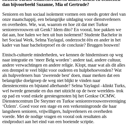
dan bijvoorbeeld Suzanne, Mia of Gertrude?
Senioren en hun sociaal isolement vormen een steeds groter deel van
onze maatschappij, een belangrijke uitdaging voor dienstverleners
en overheden. Wie, wat, waarom en hoe zit dat met Turkse
seniorenvrouwen uit Genk? Idem dito? En vooral, hoe pakken we
dat aan, hoe halen we hen uit hun isolement? Studente Bachelor in
het Sociaal Werk, Selma Yaylagul, onderzocht één en ander in het
kader van haar bachelorproef en de conclusie? Bruggen bouwen!
Etnisch-culturele minderheden, we kennen de hindernissen op weg
naar integratie en ‘meer Belg worden’: andere taal, andere cultuur,
andere verwachtingen en andere religie. Klopt, maar wat als dit alles
een drempel te veel blijkt voor ouderen en hulpbehoevenden? Wat
als hulpverleners hun ‘zwerende best’ doen, maar merken dat een
belangrijke doelgroep de weg niet blijkt te vinden naar
dienstencentra en bijstand allerhande? Selma Yaylagul –klinkt Turks,
wel tweede generatie en dus met uitzicht op de twee werelden- trok
op pad en vond enkele geestesgenoten bij het Genkse OCMW,
Dienstencentrum De Steymer en Turkse seniorenvrouwenvereniging
‘Özlem’. Goed voor een stage en een verkenningronde die haar
langsheen senioren, vrijwilligers, hulpverleners en overheden
voerde. Met de nodige vragen en vooral ook resultaten als
eindproduct aan het eind van een boeiende scriptie.