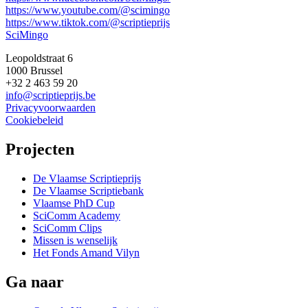
https://www.youtube.com/@scimingo
https://www.tiktok.com/@scriptieprijs
SciMingo
Leopoldstraat 6
1000 Brussel
+32 2 463 59 20
info@scriptieprijs.be
Privacyvoorwaarden
Cookiebeleid
Projecten
De Vlaamse Scriptieprijs
De Vlaamse Scriptiebank
Vlaamse PhD Cup
SciComm Academy
SciComm Clips
Missen is wenselijk
Het Fonds Amand Vilyn
Ga naar