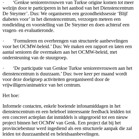
· ‘Genkse seniorenvrouwen van Turkse origine komen tot meer
welzijn door te participeren in het aanbod van het Dienstencentrum
De Steymer’. Dus: We organiseren een gezondheidssessie ‘Blijf
diabetes voor’ in het dienstencentrum, verzorgen meteen een
rondleiding en voorstelling van De Steymer en doen achteraf een
vragen- en evaluatieronde.
· ‘Formuleren en overbrengen van structurele aanbevelingen
voor het OCMW-beleid.’ Dus: We maken een rapport en laten een
aantal senioren die overmaken aan het OCMW-beleid, met
ondersteuning van de stuurgroep.
· ‘De participatie van Genkse Turkse seniorenvrouwen aan het
dienstencentrum is duurzaam.’ Dus: twee keer per maand wordt
voor deze doelgroep activiteiten georganiseerd door de
vrijwilligers/animatrice van het centrum.
Het hoe:
Informele contacten, enkele boeiende infonamiddagen in het
dienstencentrum en een heleboel interessante feedback leidden tot
een concreet actieplan dat inmiddels is uitgegroeid tot een nieuw
project binnen het OCMW van Genk. Een project dat bij het
provinciebestuur werd ingediend als een structurele aanpak die zal
leiden tot duurzaamheid en beleidsaanbevelingen.