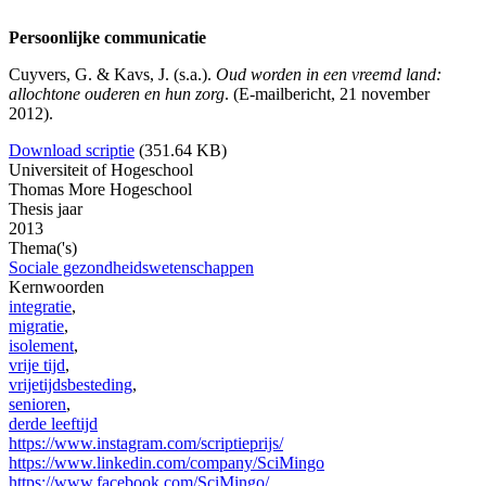
Persoonlijke communicatie
Cuyvers, G. & Kavs, J. (s.a.).
Oud worden in een vreemd land:
allochtone ouderen en hun zorg
. (E-mailbericht, 21 november
2012).
Download scriptie
(351.64 KB)
Universiteit of Hogeschool
Thomas More Hogeschool
Thesis jaar
2013
Thema('s)
Sociale gezondheidswetenschappen
Kernwoorden
integratie
,
migratie
,
isolement
,
vrije tijd
,
vrijetijdsbesteding
,
senioren
,
derde leeftijd
https://www.instagram.com/scriptieprijs/
https://www.linkedin.com/company/SciMingo
https://www.facebook.com/SciMingo/