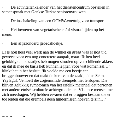
· De activiteitenkalender van het dienstencentrum opstellen in
samenspraak met Genkse Turkse seniorenvrouwen.
· De inschakeling van een OCMW-voertuig voor transport.
· Het invoeren van vegetarische en/of vismaaltijden op het
menu.
· Een afgezonderd gebedshoekje.
Er is nog heel veel werk aan de winkel en graag was er nog tijd
geweest voor een nog concretere aanpak, maar ‘Ik ben heel
gelukkig dat ik zaadjes heb mogen strooien op verschillende akkers
en dat ik mee de basis heb kunnen leggen voor wat komen zal…’
klinkt het in het besluit. ‘Ik voelde me een beetje een
bruggenbouwer en dat raakt de kern van de zaak’, aldus Selma
Yaylagul. ‘Je hoeft die zogenaamde drempels niet te slopen. Die
blijven gelukkig symptomen van het erfelijk materiaal dat personen
met andere etnisch-culturele achtergronden en Vlaamse mensen met
zich meedragen. Wij hebben ervaren dat er bruggen bestaan die er
toe leiden dat die drempels geen hindernissen hoeven te zijn…’