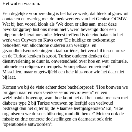
Het wat en waarom:
Een degelijke voorbereiding is het halve werk, dat bleek al gauw uit
contacten en overleg met de medewerkers van het Genkse OCMW.
Wat bij hen vooral klonk als ‘We doen er alles aan, maar deze
bevolkinggroep lust ons menu niet’, werd bevestigd door een
uitgebreide literatuurstudie. Meest treffend is de eindbalans in het
werk van Cuyvers en Kavs over ‘De huidige en toekomstige
behoeften van allochtone ouderen aan welzijns- en
gezondheidsvoorzieningen’: taalbarrières, het verschil tussen onze
en de Turkse keuken is groot, Turkse ouderen denken dat
dienstverlening te duur is, onwetendheid over hoe en wat, culturele,
rationele en religieuze drempels. Voorspelbaar en evident?
Misschien, maar ongetwijfeld een hele klus voor wie het daar niet
bij laat.
Komen we bij de visie achter deze bachelorproef: ‘Hoe bouwen we
bruggen naar en voor Genkse seniorenvrouwen?’ en een
welzijnsluik bovenop, want hoe komt het dat het aantal mensen met
diabetes type 2 bij Turkse vrouwen op leeftijd een veelvoud
bedraagt dan het cijfer bij de Vlaamse leeftijdsgenoten? En, ‘Hoe
organiseren we de sensibilisering rond dit thema?’ Meteen ook de
missie en drie concrete doelstellingen en daarnaast ook drie
‘operationele antwoorden’: