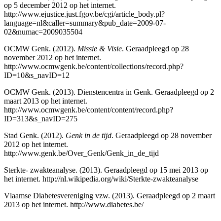
op 5 december 2012 op het internet.
http://www.ejustice.just.fgov.be/cgi/article_body.pl?
language=nl&caller=summary&pub_date=2009-07-
02&numac=2009035504
OCMW Genk. (2012).
Missie & Visie
. Geraadpleegd op 28
november 2012 op het internet.
http://www.ocmwgenk.be/content/collections/record.php?
ID=10&s_navID=12
OCMW Genk. (2013). Dienstencentra in Genk. Geraadpleegd op 2
maart 2013 op het internet.
http://www.ocmwgenk.be/content/content/record.php?
ID=313&s_navID=275
Stad Genk. (2012).
Genk in de tijd
. Geraadpleegd op 28 november
2012 op het internet.
http://www.genk.be/Over_Genk/Genk_in_de_tijd
Sterkte- zwakteanalyse. (2013). Geraadpleegd op 15 mei 2013 op
het internet.
http://nl.wikipedia.org/wiki/Sterkte-zwakteanalyse
Vlaamse Diabetesvereniging vzw. (2013). Geraadpleegd op 2 maart
2013 op het internet.
http://www.diabetes.be/