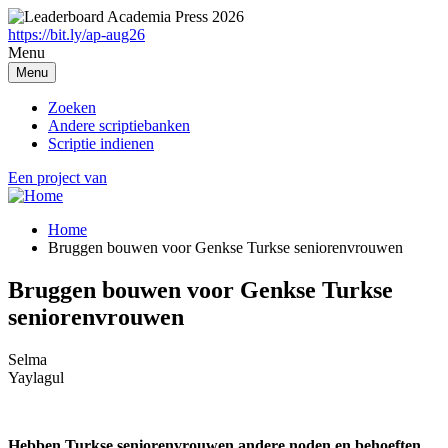
Overslaan
en
https://bit.ly/ap-aug26
naar
Menu
de
Menu
inhoud
gaan
Zoeken
Andere scriptiebanken
Scriptie indienen
Een project van
Home
Bruggen bouwen voor Genkse Turkse seniorenvrouwen
Breadcrumb
Bruggen bouwen voor Genkse Turkse
seniorenvrouwen
Selma
Yaylagul
Hebben Turkse seniorenvrouwen andere noden en behoeften