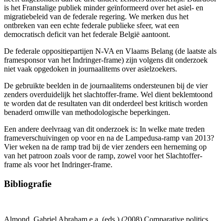
is het Franstalige publiek minder geïnformeerd over het asiel- en
migratiebeleid van de federale regering. We merken dus het
ontbreken van een echte federale publieke sfeer, wat een
democratisch deficit van het federale België aantoont.
De federale oppositiepartijen N-VA en Vlaams Belang (de laatste als
framesponsor van het Indringer-frame) zijn volgens dit onderzoek
niet vaak opgedoken in journaalitems over asielzoekers.
De gebruikte beelden in de journaalitems ondersteunen bij de vier
zenders overduidelijk het slachtoffer-frame. Wel dient beklemtoond
te worden dat de resultaten van dit onderdeel best kritisch worden
benaderd omwille van methodologische beperkingen.
Een andere deelvraag van dit onderzoek is: In welke mate treden
frameverschuivingen op voor en na de Lampedusa-ramp van 2013?
Vier weken na de ramp trad bij de vier zenders een herneming op
van het patroon zoals voor de ramp, zowel voor het Slachtoffer-
frame als voor het Indringer-frame.
Bibliografie
Almond, Gabriel Abraham e.a. (eds.) (2008) Comparative politics