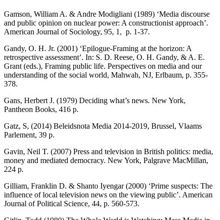
Gamson, William A. & Andre Modigliani (1989) ‘Media discourse
and public opinion on nuclear power: A constructionist approach’.
American Journal of Sociology, 95, 1, p. 1-37.
Gandy, O. H. Jr. (2001) ‘Epilogue-Framing at the horizon: A
retrospective assessment’. In: S. D. Reese, O. H. Gandy, & A. E.
Grant (eds.), Framing public life. Perspectives on media and our
understanding of the social world, Mahwah, NJ, Erlbaum, p. 355-
378.
Gans, Herbert J. (1979) Deciding what’s news. New York,
Pantheon Books, 416 p.
Gatz, S, (2014) Beleidsnota Media 2014-2019, Brussel, Vlaams
Parlement, 39 p.
Gavin, Neil T. (2007) Press and television in British politics: media,
money and mediated democracy. New York, Palgrave MacMillan,
224 p.
Gilliam, Franklin D. & Shanto Iyengar (2000) ‘Prime suspects: The
influence of local television news on the viewing public’. American
Journal of Political Science, 44, p. 560-573.