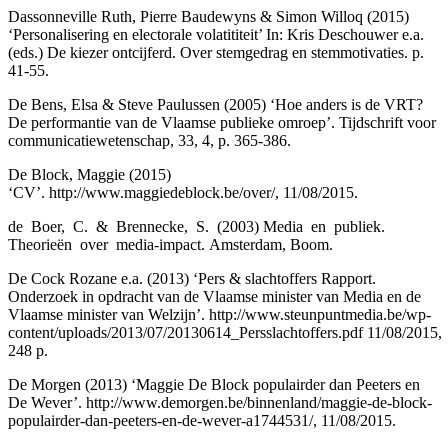
Dassonneville Ruth, Pierre Baudewyns & Simon Willoq (2015)
‘Personalisering en electorale volatititeit’ In: Kris Deschouwer e.a.
(eds.) De kiezer ontcijferd. Over stemgedrag en stemmotivaties. p.
41-55.
De Bens, Elsa & Steve Paulussen (2005) ‘Hoe anders is de VRT?
De performantie van de Vlaamse publieke omroep’. Tijdschrift voor
communicatiewetenschap, 33, 4, p. 365-386.
De Block, Maggie (2015)
‘CV’.
http://www.maggiedeblock.be/over/
, 11/08/2015.
de Boer, C. & Brennecke, S. (2003) Media en publiek.
Theorieën over media-impact. Amsterdam, Boom.
De Cock Rozane e.a. (2013) ‘Pers & slachtoffers Rapport.
Onderzoek in opdracht van de Vlaamse minister van Media en de
Vlaamse minister van Welzijn’.
http://www.steunpuntmedia.be/wp-
content/uploads/2013/07/20130614_Persslachtoffers.pdf
11/08/2015,
248 p.
De Morgen (2013) ‘Maggie De Block populairder dan Peeters en
De Wever’.
http://www.demorgen.be/binnenland/maggie-de-block-
populairder-dan-peeters-en-de-wever-a1744531/
, 11/08/2015.