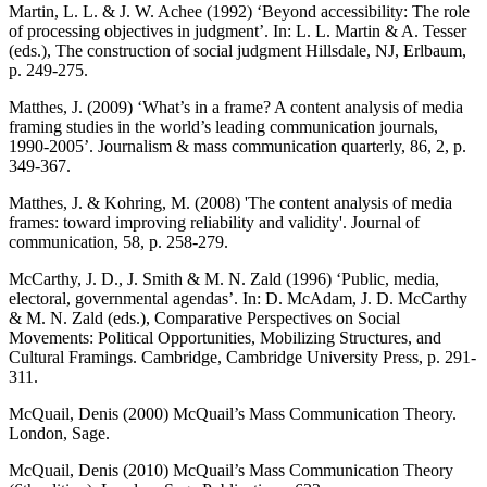
Martin, L. L. & J. W. Achee (1992) ‘Beyond accessibility: The role
of processing objectives in judgment’. In: L. L. Martin & A. Tesser
(eds.), The construction of social judgment Hillsdale, NJ, Erlbaum,
p. 249-275.
Matthes, J. (2009) ‘What’s in a frame? A content analysis of media
framing studies in the world’s leading communication journals,
1990-2005’. Journalism & mass communication quarterly, 86, 2, p.
349-367.
Matthes, J. & Kohring, M. (2008) 'The content analysis of media
frames: toward improving reliability and validity'. Journal of
communication, 58, p. 258-279.
McCarthy, J. D., J. Smith & M. N. Zald (1996) ‘Public, media,
electoral, governmental agendas’. In: D. McAdam, J. D. McCarthy
& M. N. Zald (eds.), Comparative Perspectives on Social
Movements: Political Opportunities, Mobilizing Structures, and
Cultural Framings. Cambridge, Cambridge University Press, p. 291-
311.
McQuail, Denis (2000) McQuail’s Mass Communication Theory.
London, Sage.
McQuail, Denis (2010) McQuail’s Mass Communication Theory