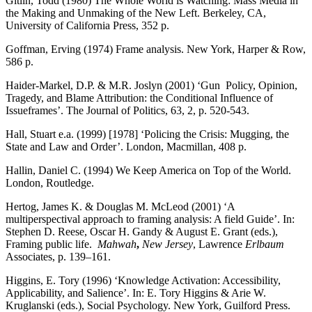
Gitlin, Todd (1980) The Whole World is Watching: Mass Media in
the Making and Unmaking of the New Left. Berkeley, CA,
University of California Press, 352 p.
Goffman, Erving (1974) Frame analysis. New York, Harper & Row,
586 p.
Haider-Markel, D.P. & M.R. Joslyn (2001) ‘Gun Policy, Opinion,
Tragedy, and Blame Attribution: the Conditional Influence of
Issueframes’. The Journal of Politics, 63, 2, p. 520-543.
Hall, Stuart e.a. (1999) [1978] ‘Policing the Crisis: Mugging, the
State and Law and Order’. London, Macmillan, 408 p.
Hallin, Daniel C. (1994) We Keep America on Top of the World.
London, Routledge.
Hertog, James K. & Douglas M. McLeod (2001) ‘A
multiperspectival approach to framing analysis: A field Guide’. In:
Stephen D. Reese, Oscar H. Gandy & August E. Grant (eds.),
Framing public life.
Mahwah
,
New Jersey
, Lawrence
Erlbaum
Associates, p. 139–161.
Higgins, E. Tory (1996) ‘Knowledge Activation: Accessibility,
Applicability, and Salience’. In: E. Tory Higgins & Arie W.
Kruglanski (eds.), Social Psychology. New York, Guilford Press.