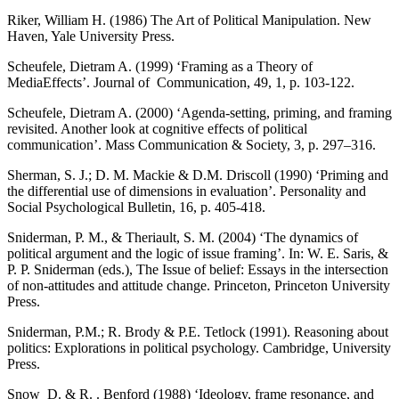
Riker, William H. (1986) The Art of Political Manipulation. New
Haven, Yale University Press.
Scheufele, Dietram A. (1999) ‘Framing as a Theory of
MediaEffects’. Journal of Communication, 49, 1, p. 103-122.
Scheufele, Dietram A. (2000) ‘Agenda-setting, priming, and framing
revisited. Another look at cognitive effects of political
communication’. Mass Communication & Society, 3, p. 297–316.
Sherman, S. J.; D. M. Mackie & D.M. Driscoll (1990) ‘Priming and
the differential use of dimensions in evaluation’. Personality and
Social Psychological Bulletin, 16, p. 405-418.
Sniderman, P. M., & Theriault, S. M. (2004) ‘The dynamics of
political argument and the logic of issue framing’. In: W. E. Saris, &
P. P. Sniderman (eds.), The Issue of belief: Essays in the intersection
of non-attitudes and attitude change. Princeton, Princeton University
Press.
Sniderman, P.M.; R. Brody & P.E. Tetlock (1991). Reasoning about
politics: Explorations in political psychology. Cambridge, University
Press.
Snow D. & R. . Benford (1988) ‘Ideology, frame resonance, and