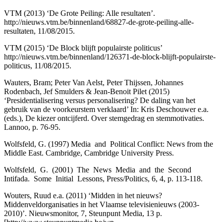
VTM (2013) ‘De Grote Peiling: Alle resultaten’.
http://nieuws.vtm.be/binnenland/68827-de-grote-peiling-alle-
resultaten
, 11/08/2015.
VTM (2015) ‘De Block blijft populairste politicus’
http://nieuws.vtm.be/binnenland/126371-de-block-blijft-populairste-
politicus
, 11/08/2015.
Wauters, Bram; Peter Van Aelst, Peter Thijssen, Johannes
Rodenbach, Jef Smulders & Jean-Benoit Pilet (2015)
‘Presidentialisering versus personalisering? De daling van het
gebruik van de voorkeurstem verklaard’ In: Kris Deschouwer e.a.
(eds.), De kiezer ontcijferd. Over stemgedrag en stemmotivaties.
Lannoo, p. 76-95.
Wolfsfeld, G. (1997) Media and Political Conflict: News from the
Middle East. Cambridge, Cambridge University Press.
Wolfsfeld, G. (2001) The News Media and the Second
Intifada. Some Initial Lessons, Press/Politics, 6, 4, p. 113-118.
Wouters, Ruud e.a. (2011) ‘Midden in het nieuws?
Middenveldorganisaties in het Vlaamse televisienieuws (2003-
2010)’. Nieuwsmonitor, 7, Steunpunt Media, 13 p.