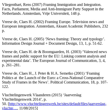
Vliegenthart, Rens (2007) Framing Immigration and Integration.
Facts, Parliament, Media and Anti-Immigrant Party Support in the
Netherlands. Amsterdam, Vrije Universiteit, 148 p.
Vreese de, Claes H. (2002) Framing Europe. Television news and
European integration. Amsterdam, Aksant Academic Publishers, 232
p.
Vreese de, Claes H. (2005) ‘News framing: Theory and typology’.
Information Design Journal + Document Design, 13, 1, p. 51-62.
Vreese de, Claes H. de & Boomgaarden, H. (2003) ‘Valenced news
frames and public support for the EU: Linking content analysis and
experimental data’. The European Journal of Communication, 3, 4,
p. 261–281.
Vreese de, Claes H., J. Peter & H.A. Semetko (2001) ‘Framing
Politics at the Launch of the Euro: a Cross-National Comparative
Study of Frames in the News’. Political Communication, 18, p. 107-
122.
Vluchtelingenwerk Vlaanderen (2015) ‘Jaarverslag
Vluchtelingenwerk 2014’, p.
50. [
http://www.vluchtelingenwerk.be/sites/default/files/jaarverslag-
vluchte…
, 11/08/2015]