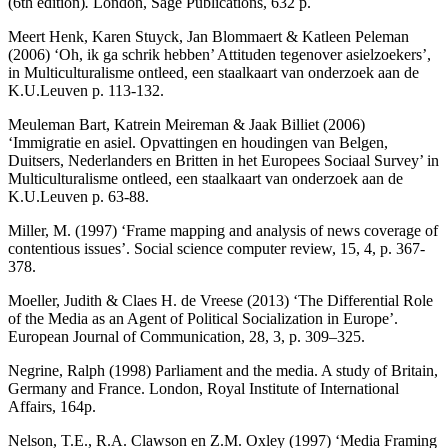
(6th edition)
.
London, Sage Publications, 632 p.
Meert Henk, Karen Stuyck, Jan Blommaert & Katleen Peleman
(2006) ‘Oh, ik ga schrik hebben’ Attituden tegenover asielzoekers’,
in Multiculturalisme ontleed, een staalkaart van onderzoek aan de
K.U.Leuven p. 113-132.
Meuleman Bart, Katrein Meireman & Jaak Billiet (2006)
‘Immigratie en asiel. Opvattingen en houdingen van Belgen,
Duitsers, Nederlanders en Britten in het Europees Sociaal Survey’ in
Multiculturalisme ontleed, een staalkaart van onderzoek aan de
K.U.Leuven p. 63-88.
Miller, M. (1997) ‘Frame mapping and analysis of news coverage of
contentious issues’. Social science computer review, 15, 4, p. 367-
378.
Moeller, Judith & Claes H. de Vreese (2013) ‘The Differential Role
of the Media as an Agent of Political Socialization in Europe’.
European Journal of Communication, 28, 3, p. 309–325.
Negrine, Ralph (1998) Parliament and the media. A study of Britain,
Germany and France. London, Royal Institute of International
Affairs, 164p.
Nelson, T.E., R.A. Clawson en Z.M. Oxley (1997) ‘Media Framing