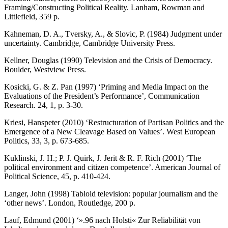
Framing/Constructing Political Reality. Lanham, Rowman and
Littlefield, 359 p.
Kahneman, D. A., Tversky, A., & Slovic, P. (1984) Judgment under
uncertainty. Cambridge, Cambridge University Press.
Kellner, Douglas (1990) Television and the Crisis of Democracy.
Boulder, Westview Press.
Kosicki, G. & Z. Pan (1997) ‘Priming and Media Impact on the
Evaluations of the President’s Performance’, Communication
Research. 24, 1, p. 3-30.
Kriesi, Hanspeter (2010) ‘
Restructuration of Partisan Politics and the
Emergence of a New Cleavage Based on Values
’. West European
Politics, 33, 3, p. 673-685.
Kuklinski, J. H.; P. J. Quirk, J. Jerit & R. F. Rich (2001) ‘The
political environment and citizen competence’. American Journal of
Political Science, 45, p. 410-424.
Langer, John (1998) Tabloid television: popular journalism and the
‘other news’. London, Routledge, 200 p.
Lauf, Edmund (2001) ‘».96 nach Holsti« Zur Reliabilität von