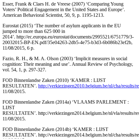
Esser, Frank & Claes H. de Vreese (2007) ‘Comparing Young
Voters’ Political Engagement in the United States and Europe’.
American Behavioral Scientist, 50, 9, p. 1195-1213.
Eurostat (2015) ‘The number of asylum applicants in the EU
jumped to more than 625 000 in
2014’.
http://ec.europa.eu/eurostat/documents/2995521/6751779/3-
20032015-BP-EN.pdf/35e04263-2db5-4e75-b3d3-6b086b23ef2b
,
11/08/2015, 6 p.
Fazio, R. H., & M. A. Olson (2003) ‘Implicit measures in social
cognition: Their meaning and use’. Annual Review of Psychology,
vol. 54, 1, p. 297-327.
FOD Binnenlandse Zaken (2010) ‘KAMER : LIJST
RESULTATEN’.
http://verkiezingen2010.belgium.be/nl/cha/result
11/08/2015.
FOD Binnenlandse Zaken (2014a) ‘VLAAMS PARLEMENT :
LIJST
RESULTATEN’.
http://verkiezingen2014.belgium.be/nl/vla/results
11/08/2015.
FOD Binnenlandse Zaken (2014b) ‘KAMER : LIJST
RESULTATEN’.
http://verkiezingen2014.belgium.be/nl/cha/result