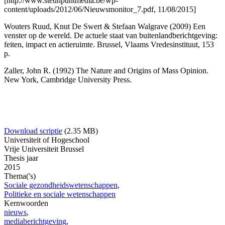
[
http://www.steunpuntmedia.be/wp-
content/uploads/2012/06/Nieuwsmonitor_7.pdf
, 11/08/2015]
Wouters Ruud, Knut De Swert & Stefaan Walgrave (2009) Een
venster op de wereld. De actuele staat van buitenlandberichtgeving:
feiten, impact en actieruimte. Brussel, Vlaams Vredesinstituut, 153
p.
Zaller, John R. (1992) The Nature and Origins of Mass Opinion.
New York, Cambridge University Press.
Download scriptie
(2.35 MB)
Universiteit of Hogeschool
Vrije Universiteit Brussel
Thesis jaar
2015
Thema('s)
Sociale gezondheidswetenschappen
,
Politieke en sociale wetenschappen
Kernwoorden
nieuws
,
mediaberichtgeving
,