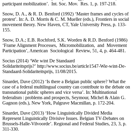
participant mobilization’. Int. Soc. Mov. Res. 1, p. 197-218.
Snow, D. A., & R. D. Benford (1992) ‘Master frames and cycles of
protest’. In: A. D. Morris & C. M. Mueller (eds.), Frontiers in social
movement theory. New Haven, CT, Yale University Press, p. 133-
155.
Snow, D.A.; E.B. Rochford, S.K. Worden & R.D. Benford (1986)
‘Frame Alignment Processes, Micromobilization, and Movement
Participation’, American Sociological Review, 51, 4, p. 464-481.
Socius (2014) ‘
Wie wint De Standaard
Solidariteitsprijs?
’
http://www.socius.be/article1547-Wie-wint-De-
Standaard-Solidariteitsprijs
, 11/08/2015.
Sinardet, Dave (2012) ‘Is there a Belgian public sphere? What the
case of a federal multilingual country can contribute to the debate on
transnational public spheres and vice versa’. In: Multinational
federalism : problems and prospects, Seymour, Michel & Alain G.
Gagnon (eds.), New York, Palgrave Macmillan, p. 172-204.
Sinardet, Dave (2013) ‘How Linguistically Divided Media
Represent Linguistically Divisive Issues. Belgian TV-Debates on
Brussels-Halle-Vilvoorde’. Regional and Federal Studies, 23, 3, p.
311-330.