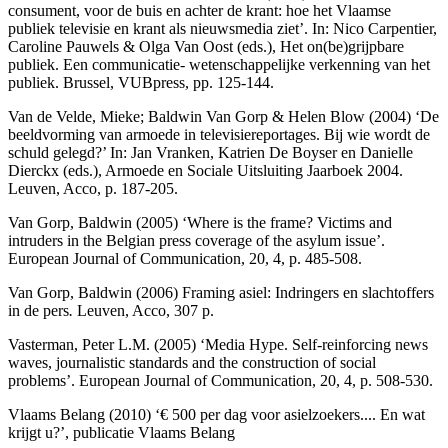
consument, voor de buis en achter de krant: hoe het Vlaamse
publiek televisie en krant als nieuwsmedia ziet’. In: Nico Carpentier,
Caroline Pauwels & Olga Van Oost (eds.), Het on(be)grijpbare
publiek. Een communicatie- wetenschappelijke verkenning van het
publiek. Brussel, VUBpress, pp. 125-144.
Van de Velde, Mieke; Baldwin Van Gorp & Helen Blow (2004) ‘De
beeldvorming van armoede in televisiereportages. Bij wie wordt de
schuld gelegd?’ In: Jan Vranken, Katrien De Boyser en Danielle
Dierckx (eds.), Armoede en Sociale Uitsluiting Jaarboek 2004.
Leuven, Acco, p. 187-205.
Van Gorp, Baldwin (2005) ‘Where is the frame? Victims and
intruders in the Belgian press coverage of the asylum issue’.
European Journal of Communication, 20, 4, p. 485-508.
Van Gorp, Baldwin (2006) Framing asiel: Indringers en slachtoffers
in de pers
.
Leuven, Acco, 307 p.
Vasterman, Peter L.M. (2005) ‘Media Hype. Self-reinforcing news
waves, journalistic standards and the construction of social
problems’. European Journal of Communication, 20, 4, p. 508-530.
Vlaams Belang (2010) ‘€ 500 per dag voor asielzoekers.... En wat
krijgt u?’, publicatie Vlaams Belang