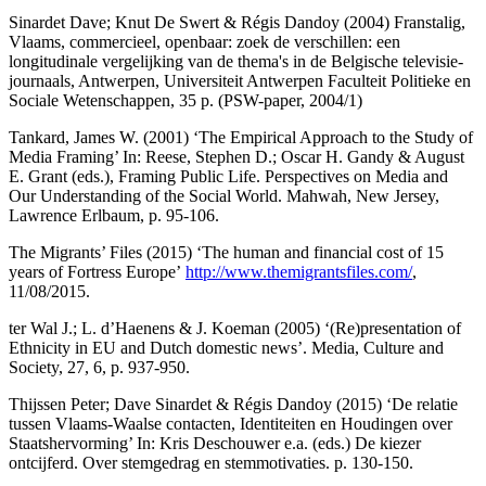
Sinardet Dave; Knut De Swert & Régis Dandoy (2004) Franstalig,
Vlaams, commercieel, openbaar: zoek de verschillen: een
longitudinale vergelijking van de thema's in de Belgische televisie-
journaals, Antwerpen, Universiteit Antwerpen Faculteit Politieke en
Sociale Wetenschappen, 35 p. (PSW-paper, 2004/1)
Tankard, James W. (2001) ‘The Empirical Approach to the Study of
Media Framing’ In: Reese, Stephen D.; Oscar H. Gandy & August
E. Grant (eds.), Framing Public Life. Perspectives on Media and
Our Understanding of the Social World. Mahwah, New Jersey,
Lawrence Erlbaum, p. 95-106.
The Migrants’ Files (2015) ‘The human and financial cost of 15
years of Fortress Europe’
http://www.themigrantsfiles.com/
,
11/08/2015.
ter Wal J.; L. d’Haenens & J. Koeman (2005) ‘(Re)presentation of
Ethnicity in EU and Dutch domestic news’. Media, Culture and
Society, 27, 6, p. 937-950.
Thijssen Peter; Dave Sinardet & Régis Dandoy (2015) ‘De relatie
tussen Vlaams-Waalse contacten, Identiteiten en Houdingen over
Staatshervorming’ In: Kris Deschouwer e.a. (eds.) De kiezer
ontcijferd. Over stemgedrag en stemmotivaties. p. 130-150.