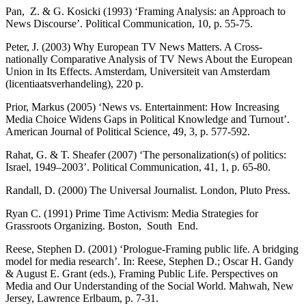
Pan, Z. & G. Kosicki (1993) ‘Framing Analysis: an Approach to
News Discourse’. Political Communication, 10, p. 55-75.
Peter, J. (2003) Why European TV News Matters. A Cross-
nationally Comparative Analysis of TV News About the European
Union in Its Effects. Amsterdam, Universiteit van Amsterdam
(licentiaatsverhandeling), 220 p.
Prior, Markus (2005) ‘News vs. Entertainment: How Increasing
Media Choice Widens Gaps in Political Knowledge and Turnout’.
American Journal of Political Science, 49, 3, p. 577-592.
Rahat, G. & T. Sheafer (2007) ‘The personalization(s) of politics:
Israel, 1949–2003’. Political Communication, 41, 1, p. 65-80.
Randall, D. (2000) The Universal Journalist. London, Pluto Press.
Ryan C. (1991) Prime Time Activism: Media Strategies for
Grassroots Organizing. Boston, South End.
Reese, Stephen D. (2001) ‘Prologue-Framing public life. A bridging
model for media research’. In: Reese, Stephen D.; Oscar H. Gandy
& August E. Grant (eds.), Framing Public Life. Perspectives on
Media and Our Understanding of the Social World. Mahwah, New
Jersey, Lawrence Erlbaum, p. 7-31.