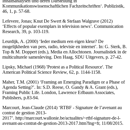
Inhaltsanalysen und deren Darstellung in
Kommunikationswissenschaftlichen Fachzeitschriften‘. Publizistik,
46, 1, p. 57-68.
Lefevere, Jonas; Knut De Swert & Stefaan Walgrave (2012)
‘Effects of popular exemplars in television news’. Communication
Research, 39, p. 103-119.
Leurdijk, A. (2000) ‘Ieder medium een eigen kleur? De
mogelijkheden van pers, radio, televisie en internet’. In: G. Sterk, B.
Top & M. Doppert (eds.), Media en Allochtonen. Journalistiek in de
multiculturele samenleving. Den Haag, SDU Uitgevers, p. 27-42.
Lipsky, Michael (1968) 'Protest as a Political Resource'. The
American Political Science Review, 62, p. 1144-1158.
Maher, T.M. (2001) ‘Framing an Emerging Paradigm or a Phase of
Agenda Setting?’. In: S.D. Reese, O. Gandy & A. Grant (eds.),
Framing Public Life. London, Lawrence Erlbaum Associates,
Publishers, p.83-94.
Marcourt, Jean-Claude (2014) ‘RTBF - Signature de l’avenant au
contrat de gestion 2013-
2017’.
http://marcourt.wallonie.be/actualites/~rtbf-signature-de-l-
avenant-au-contrat-de-gestion-2013-2017.htm?lng=fr
, 11/08/2015.