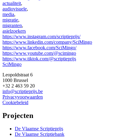
actualiteit
,
audiovisuele
,
media
,
migratie
,
migranten
,
asielzoekers
https://www.instagram.com/scriptieprijs/
https://www.linkedin.com/company/SciMingo
https://www.facebook.com/SciMingo/
https://www.youtube.com/@scimingo
https://www.tiktok.com/@scriptieprijs
SciMingo
Leopoldstraat 6
1000 Brussel
+32 2 463 59 20
info@scriptieprijs.be
Privacyvoorwaarden
Cookiebeleid
Projecten
De Vlaamse Scriptieprijs
De Vlaamse Scriptiebank