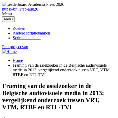
Overslaan
en
https://bit.ly/ap-aug26
naar
Menu
de
Menu
inhoud
gaan
Zoeken
Andere scriptiebanken
Scriptie indienen
Een project van
Home
Framing van de asielzoeker in de Belgische audiovisuele
Breadcrumb
media in 2013: vergelijkend onderzoek tussen VRT, VTM,
RTBF en RTL-TVI
Framing van de asielzoeker in de
Belgische audiovisuele media in 2013:
vergelijkend onderzoek tussen VRT,
VTM, RTBF en RTL-TVI