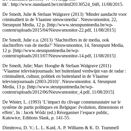
tik’.
http://www.standaard.be/cnt/dmf20130524_040
, 11/08/2015.
De Smedt, Julie & Stefaan Walgrave (2013) ‘Minder aandacht voor
criminaliteit in de Vlaamse nieuwsmedia’. Nieuwsmonitor, 22,
Steunpunt Media, 12 p. [
http://www.steunpuntmedia.be/wp-
content/uploads/2015/04/Nieuwsmonitor-22.pdf
, 11/08/2015]
De Smedt, Julie e.a. (2013) ‘Slachtoffers in de media, ook
slachtoffers van de media?’ Nieuwsmonitor, 14, Steunpunt Media,
12 p. [
http://www.steunpuntmedia.be/wp-
content/uploads/2013/07/Nieuwsmonitor-14.pdf
, 11/08/2015]
De Smedt, Julie; Marc Hooghe & Stefaan Walgrave (2011)
‘Vlaamse televisiejournaals: het buitenland verdwijnt van de radar :
criminaliteit, cultuur, politiek en buitenland in de Vlaamse
televisiejournaals (2003-2010)’. Nieuwsmonitor. 4, Steunpunt
Media, 13 p. [
http://www.steunpuntmedia.be/wp-
content/uploads/2012/06/Nieuwsmonitor_4.pdf
, 11/08/2015]
De Winter, L. (1993) ‘L’impact du clivage communautaire sur le
système de partis politiques en Belgique: évolution, dimensions et
effets’, In : Jacek Wódz (ed.) Réorganiser l’espace public,
Katowice, Editions Slask, p. 141-55.
Dimitrova, D. V.; L. L. Kaid, A. P. Williams & K. D. Trammell