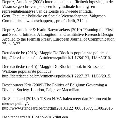
Deprez, Annelore (2008) Internationale conflictberichtgeving in de
Vlaamse geschreven pers: een longitudinale framing- en
representatieanalyse van de Eerste en Tweede Intifada.
Gent, Faculteit Politieke en Sociale Wetenschappen, Vakgroep
Communicatiewetenschappen, , proefschrift, 312 p.
Deprez, Annelore & Karin Raeymaekers (2010) ‘Framing the First
and Second Intifada: A Longitudinal Quantitative Research Design
Applied to the Flemish Press’, European Journal of Communication,
25, p. 3-23.
Deredactie.be (2013) ‘Maggie De Block is populairste politicus’.
http://deredactie.be/cm/vrtnieuws/politiek/1.1784171
, 11/08/2015.
Deredactie.be (2015) ‘Maggie De Block nu ook in Brussel en
Wallonië populairste politicus’.
http://deredactie.be/cm/vrtnieuws/politiek/1.2227137
, 11/08/2015.
Deschouwer Kris (2009) The Politics of Belgium: Governing a
Divided Society. London, Palgrave Macmillan.
De Standaard (2013a) ‘PS en N-VA halen meer dan 30 procent in
nieuwe peiling’.
http://www.standaard.be/cnt/dmf20131122_00851577
, 11/08/2015
De Standaard (2013b) ‘N-VA krijgt een