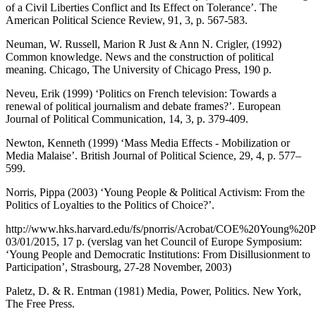
of a Civil Liberties Conflict and Its Effect on Tolerance’. The
American Political Science Review, 91, 3, p. 567-583.
Neuman, W. Russell, Marion R Just & Ann N. Crigler, (1992)
Common knowledge. News and the construction of political
meaning. Chicago, The University of Chicago Press, 190 p.
Neveu, Erik (1999) ‘Politics on French television: Towards a
renewal of political journalism and debate frames?’. European
Journal of Political Communication, 14, 3, p. 379-409.
Newton, Kenneth (1999) ‘Mass Media Effects - Mobilization or
Media Malaise’. British Journal of Political Science, 29, 4, p. 577–
599.
Norris, Pippa (2003) ‘Young People & Political Activism: From the
Politics of Loyalties to the Politics of Choice?’.
http://www.hks.harvard.edu/fs/pnorris/Acrobat/COE%20Young%20
03/01/2015, 17 p. (verslag van het Council of Europe Symposium:
‘Young People and Democratic Institutions: From Disillusionment to
Participation’, Strasbourg, 27-28 November, 2003)
Paletz, D. & R. Entman (1981) Media, Power, Politics. New York,
The Free Press.