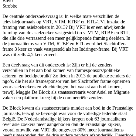
Bavo
Strobbe
De centrale onderzoeksvraag is: In welke mate verschillen de
televisiejournaals op VRT, VTM, RTBF en RTL-TVI inzake de
framing van asielzoekers in 2013? Bij VRT is er een afwijkende
framing van de asielzoeker vastgesteld t.o.v. VTM, RTBF en RTL,
die alle drie verrassend een meer gelijklopende framing deelden. In
de journaalitems van VTM, RTBF en RTL werd het Slachtoffer-
frame 3 keer zo vaak vastgesteld als het Indringer-frame. Bij VRT
was dit zelfs 4,5 keer zoveel.
Een deelvraag van dit onderzoek is: Zijn er bij de zenders
verschillen in het aan bod komen van framesponsors/politieke
actoren, en beeldgebruik? Zo lieten in 2013 de publieke zenders de
ngo’s, die het als framesponsor van het Slachtoffer-frame opnemen
voor asielzoekers en vluchtelingen, het vaakst aan bod komen,
terwijl Maggie De Block als staatssecretaris voor Asiel en Migratie
vaker een platform kreeg bij de commerciële zenders.
De Block kwam als staatssecretaris minder aan bod in de Franstalige
journaals, terwijl ze bevoegd was voor de volledige federale staat
België. De Nederlandstalige kijkers kregen ook 63 journaalitems
over asielzoekers meer aangeboden dan de Franstalige kijkers,
vooral omwille van VRT die ongeveer 80% meer journaalitems
heeft uitgezonden dan de drie andere zenders afzonderlijk. Daardoor