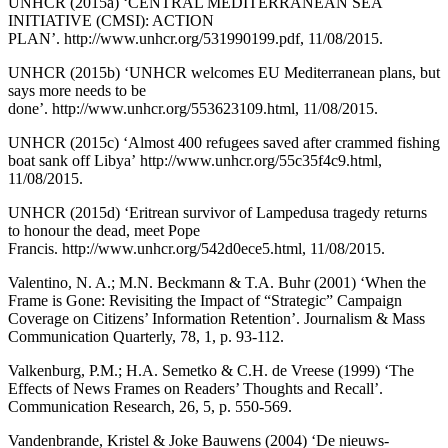
UNHCR (2015a) ‘CENTRAL MEDITERRANEAN SEA
INITIATIVE (CMSI): ACTION
PLAN’.
http://www.unhcr.org/531990199.pdf
, 11/08/2015.
UNHCR (2015b) ‘UNHCR welcomes EU Mediterranean plans, but
says more needs to be
done’.
http://www.unhcr.org/553623109.html
, 11/08/2015.
UNHCR (2015c) ‘Almost 400 refugees saved after crammed fishing
boat sank off Libya’
http://www.unhcr.org/55c35f4c9.html
,
11/08/2015.
UNHCR (2015d) ‘Eritrean survivor of Lampedusa tragedy returns
to honour the dead, meet Pope
Francis.
http://www.unhcr.org/542d0ece5.html
, 11/08/2015.
Valentino, N. A.; M.N. Beckmann & T.A. Buhr (2001) ‘When the
Frame is Gone: Revisiting the Impact of “Strategic” Campaign
Coverage on Citizens’ Information Retention’. Journalism & Mass
Communication Quarterly, 78, 1, p. 93-112.
Valkenburg, P.M.; H.A. Semetko & C.H. de Vreese (1999) ‘The
Effects of News Frames on Readers’ Thoughts and Recall’.
Communication Research, 26, 5, p. 550-569.
Vandenbrande, Kristel & Joke Bauwens (2004) ‘De nieuws-