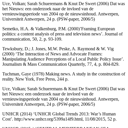
Uce, Volkan; Sarah Schueremans & Knut De Swert (2006) Dat was
het Nieuws: een onderzoek naar de invloed van de
vernieuwingsperiode van 2004 op de nieuwsinhoud. Antwerpen,
Universiteit Antwerpen, 24 p. (PSW-paper, 2006/5)
Semetko, H.A. & Valkenburg, P.M. (2000)’Framing European
politics: a content analysis of press and television news’. Journal of
communication, 50, 2, p. 93-109.
Tewksbury, D.; J. Jones, M.W. Peske, A. Raymond & W. Vig
(2000) ‘The Interaction of News and Advocate Frames:
Manipulating Audience Perceptions of a Local Public Policy Issue’.
Journalism & Mass Communication Quarterly, 77, 4, p. 804-829.
Tuchman, Gaye (1978) Making news. A study in the construction of
reality. New York, Free Press, 244 p.
Uce, Volkan; Sarah Schueremans & Knut De Swert (2006) Dat was
het Nieuws: een onderzoek naar de invloed van de
vernieuwingsperiode van 2004 op de nieuwsinhoud. Antwerpen,
Universiteit Antwerpen, 24 p. (PSW-paper, 2006/5)
UNHCR (2014) ‘UNHCR Global Trends 2013: War’s Human
Cost’.
http://www.unhcr.org/5399a14f9.html
, 11/08/2015, 52 p.