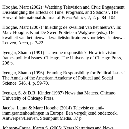
Hooghe, Marc (2002) ‘Watching Television and Civic Engagement:
Disentangling the Effects of Time, Programs, and Stations’. The
Harvard International Journal of Press/Politics, 7, 2, p. 84–104.
Hooghe, Marc (2007) ‘Inleiding: de kwaliteit van het nieuws’. In:
Marc Hooghe, Knut De Swert & Stefaan Walgrave (eds.), De
kwaliteit van het nieuws: kwaliteitsindicatoren voor televisienieuws.
Leuven, Acco, p. 7-22.
Iyengar, Shanto (1991) Is anyone responsible?: How television
frames political issues. Chicago, The University of Chicago Press,
206 p.
Iyengar, Shanto (1996) ‘Framing Responsibility for Political Issues’.
The Annals of the American Academy of Political and Social
Science, 546, 4, p. 59-70.
Iyengar, S. & D.R. Kinder (1987) News that Matters. Chicago,
University of Chicago Press.
Jacobs, Laura & Marc Hooghe (2014) Televisie en anti-
immigrantenhoudingen in Europa. Een vergelijkend onderzoek.
Antwerpen/Leuven, Steunpunt Media, 37 p.
Johnson-Cartee, Karen S. (2005) News Narratives and News