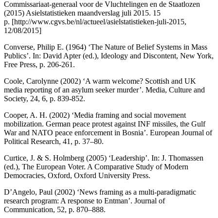
Commissariaat-generaal voor de Vluchtelingen en de Staatlozen
(2015) Asielstatistieken maandverslag juli 2015. 15
p. [
http://www.cgvs.be/nl/actueel/asielstatistieken-juli-2015
,
12/08/2015]
Converse, Philip E. (1964) ‘The Nature of Belief Systems in Mass
Publics’. In: David Apter (ed.), Ideology and Discontent, New York,
Free Press, p. 206-261.
Coole, Carolynne (2002) ‘A warm welcome? Scottish and UK
media reporting of an asylum seeker murder’. Media, Culture and
Society, 24, 6, p. 839-852.
Cooper, A. H. (2002) ‘Media framing and social movement
mobilization. German peace protest against INF missiles, the Gulf
War and NATO peace enforcement in Bosnia’. European Journal of
Political Research, 41, p. 37–80.
Curtice, J. & S. Holmberg (2005) ‘Leadership’. In: J. Thomassen
(ed.), The European Voter. A Comparative Study of Modern
Democracies, Oxford, Oxford University Press.
D’Angelo, Paul (2002) ‘News framing as a multi-paradigmatic
research program: A response to Entman’. Journal of
Communication, 52, p. 870–888.