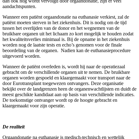
dan ook nog wordt vervolgd door orgaandonatie, zijn er veel
aandachtspunten.
Wanneer een patiënt orgaandonatie na euthanasie verkiest, zal de
patiënt moeten sterven in het ziekenhuis. Dit is nodig om de tijd
tussen het overlijden van de donor en het wegnemen van de
bruikbare organen uit het lichaam zo kort mogelijk te houden zodat
het kwaliteitsverlies minimaal is. Bij de opname in het ziekenhuis
worden nog de laatste tests en echo’s genomen voor de finale
beoordeling van de organen. Nadien kan de euthanasieprocedure
uitgevoerd worden.
Wanneer de patiënt overleden is, wordt hij naar de operatiezaal
gebracht om de verschillende organen uit te nemen. De bruikbare
organen worden gespoeld en klaargemaakt voor transport naar de
door Eurotransplant toegewezen ontvangers. Deze organisatie
bekijkt over de landgrenzen heen de organenwachtlijsten en duidt de
meest geschikte kandidaat aan op basis van verschillende indicaties.
De toekomstige ontvanger wordt op de hoogte gebracht en
klaargemaakt voor zijn operatie.
De realiteit
Orgaandonatie na euthanasie is medisch-technisch en wettelijk