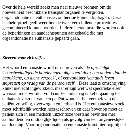
Over de hele wereld zoekt men naar nieuwe bronnen om de
hoeveelheid beschikbare transplantorganen te vergroten.
Orgaandonatie na euthanasie zou hiertoe kunnen bijdragen. Deze
bachelorproef geeft weer hoe de twee verschillende procedures
gecombineerd kunnen worden. In deze literatuurstudie worden ook
de beperkingen en aandachtspunten aangehaald die met
orgaandonatie na euthanasie gepaard gaan.
Sterven voor zichzelf…
Het woord euthanasie wordt omschreven als ‘
de opzettelijk
levensbeëindigende handelingen uitgevoerd door een andere dan de
betrokkene, op diens verzoek
’, of eenvoudiger ‘
iemands leven
stopzetten op vraag van de persoon zelf
’. Deze laatste omschrijving
klinkt niet echt ingewikkeld, maar er zijn wel wat specifieke eisen
waaraan moet worden voldaan. Een arts mag enkel ingaan op het
euthanasieverzoek van een patiënt wanneer het verzoek van de
patiënt vrijwillig, overwogen en herhaald is. Het euthanasieverzoek
moet schriftelijk worden neergeschreven en daar bovenop moet de
patiënt zich in een medisch uitzichtloze toestand bevinden met
aanhoudend en ondraaglijk lijden als gevolg van een ongeneeslijke
aandoening. Voor orgaandonatie na euthanasie komt hier nog bij dat