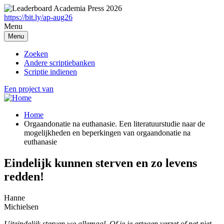
Overslaan
en
https://bit.ly/ap-aug26
naar
Menu
de
Menu
inhoud
gaan
Zoeken
Andere scriptiebanken
Scriptie indienen
Een project van
Home
Orgaandonatie na euthanasie. Een literatuurstudie naar de
Breadcrumb
mogelijkheden en beperkingen van orgaandonatie na
euthanasie
Eindelijk kunnen sterven en zo levens
redden!
Hanne
Michielsen
Uiteindelijk sterven we allemaal. Of je je ertegen verzet of net niet,