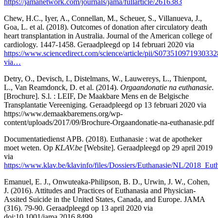
https://jamanetwork.com/journals/jama/fullarticle/2616383
Chew, H.C., Iyer, A., Connellan, M., Scheuer, S., Villanueva, J.,
Goa, L. et al. (2018). Outcomes of donation after circulatory death
heart transplantation in Australia. Journal of the American college of
cardiology. 1447-1458. Geraadpleegd op 14 februari 2020 via
https://www.sciencedirect.com/science/article/pii/S073510971930332
via…
Detry, O., Devisch, I., Distelmans, W., Lauwereys, L., Thienpont,
L., Van Reamdonck, D. et al. (2014).
Orgaandonatie na euthanasie
.
[Brochure]. S.l. : LEIF, De Maakbare Mens en de Belgische
Transplantatie Vereeniging. Geraadpleegd op 13 februari 2020 via
https://www.demaakbaremens.org/wp-
content/uploads/2017/09/Brochure-Orgaandonatie-na-euthanasie.pdf
Documentatiedienst APB. (2018). Euthanasie : wat de apotheker
moet weten. Op
KLAV.be
[Website]. Geraadpleegd op 29 april 2019
via
https://www.klav.be/klavinfo/files/Dossiers/Euthanasie/NL/2018_Eu
Emanuel, E. J., Onwuteaka-Philipson, B. D., Urwin, J. W., Cohen,
J. (2016). Attitudes and Practices of Euthanasia and Physician-
Assited Suicide in the United States, Canada, and Europe. JAMA
(316). 79-90. Geraadpleegd op 13 april 2020 via
doi:10.1001/jama.2016.8499