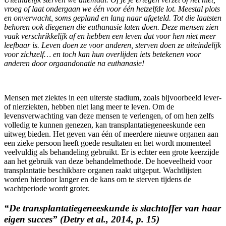
vroeg of laat ondergaan we één voor één hetzelfde lot. Meestal plots
en onverwacht, soms gepland en lang naar afgeteld. Tot die laatsten
behoren ook diegenen die euthanasie laten doen. Deze mensen zien
vaak verschrikkelijk af en hebben een leven dat voor hen niet meer
leefbaar is. Leven doen ze voor anderen, sterven doen ze uiteindelijk
voor zichzelf… en toch kan hun overlijden iets betekenen voor
anderen door orgaandonatie na euthanasie!
Mensen met ziektes in een uiterste stadium, zoals bijvoorbeeld lever-
of nierziekten, hebben niet lang meer te leven. Om de
levensverwachting van deze mensen te verlengen, of om hen zelfs
volledig te kunnen genezen, kan transplantatiegeneeskunde een
uitweg bieden. Het geven van één of meerdere nieuwe organen aan
een zieke persoon heeft goede resultaten en het wordt momenteel
veelvuldig als behandeling gebruikt. Er is echter een grote keerzijde
aan het gebruik van deze behandelmethode. De hoeveelheid voor
transplantatie beschikbare organen raakt uitgeput. Wachtlijsten
worden hierdoor langer en de kans om te sterven tijdens de
wachtperiode wordt groter.
“De transplantatiegeneeskunde is slachtoffer van haar
eigen succes”
(Detry et al., 2014, p. 15)