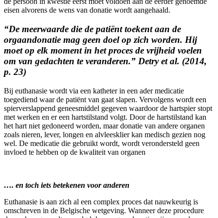
de persoon in kwestie eerst moet voldoen aan de eerder genoemde
eisen alvorens de wens van donatie wordt aangehaald.
“De meerwaarde die de patiënt toekent aan de
orgaandonatie mag geen doel op zich worden. Hij
moet op elk moment in het proces de vrijheid voelen
om van gedachten te veranderen.”
Detry et al. (2014,
p. 23)
Bij euthanasie wordt via een katheter in een ader medicatie
toegediend waar de patiënt van gaat slapen. Vervolgens wordt een
spierverslappend geneesmiddel gegeven waardoor de hartspier stopt
met werken en er een hartstilstand volgt. Door de hartstilstand kan
het hart niet gedoneerd worden, maar donatie van andere organen
zoals nieren, lever, longen en alvleesklier kan medisch gezien nog
wel. De medicatie die gebruikt wordt, wordt verondersteld geen
invloed te hebben op de kwaliteit van organen
…. en toch iets betekenen voor anderen
Euthanasie is aan zich al een complex proces dat nauwkeurig is
omschreven in de Belgische wetgeving. Wanneer deze procedure