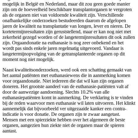
mogelijk in België en Nederland, maar dit zou geen goede manier
zijn om de hoeveelheid beschikbare transplantorganen te vergroten
als de organen niet van voldoende kwaliteit zijn. Verschillende
onafhankelijke onderzoeken bestudeerden daarom de afgelopen
jaren de kwaliteit na transplantatie van longen, lever en nieren. De
kortetermijnresultaten zijn geruststellend, maar er kan nog niet met
zekerheid gezegd worden of de langetermijnresultaten dit ook zullen
zijn. Orgaandonatie na euthanasie is nog zeer onbekend en het
wordt pas sinds enkele jaren regelmatig uitgevoerd. Vandaar is
langetermijnopvolging van de getransplanteerde organen op dit
moment nog niet mogelijk.
Naast kwaliteitsonderzoeken, werd ook een schatting gemaakt van
het aantal patiënten met euthanasiewens die in aanmerking komen
voor orgaandonatie. Niet iedereen die dat wil kan zijn organen
doneren. Het grootste aandeel van de euthanasie-patiënten valt af
door de aanwezige aandoening. Slechts 10.2% van alle
euthanasiepatiënten komt in aanmerking. De verklaring is te vinden
bij de reden waarvoor men euthanasie wil laten uitvoeren. Het klinkt
aannemelijk dat bijvoorbeeld ver uitgezaaide kanker een contra-
indicatie is voor donatie. De organen zijn te zwaar aangetast.
Mensen met een spierziekte hebben over het algemeen de beste
organen, aangezien hun ziekte niet de organen maar de spieren
aantast.