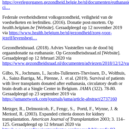
https://overlegorganen.gezondheid.belgie.be/nl/documenten/euthanasi
ci…
Federale overheidsdienst volksgezondheid, veiligheid van de
voedselketen en leefmilieu. (2016). Donatie post-mortem. Op
health.belgium.be
[Website]. Geraadpleegd op 12 november 2019
via
https://www.health.belgium.be/nl/gezondheid/zorg-voor-
jezelf/levensbegi…
Gezondheidsraad. (2018). Advies Vaststellen van de dood bij
orgaandonatie na euthanasie. Op Gezondheisdsraad.nl [Website].
Geraadpleegd op 12 februari 2020 via
https://www.gezondheidsraad.nl/documenten/adviezen/2018/12/12/va
Gilbo, N., Jochmans, I., Jacobs-Tulleneers-Thevissen, D., Wolthuis,
A., Sainz-Barriga, M., Pirenne, J. et al. (2019). Survival of patients
with liver transplants donated after euthanasia, circulatory death or
brain death at a Single Center in Belgium.
JAMA
(322). 78-80.
Geraadpleegd op 23 september 2019 via
https://jamanetwork.com/journals/jama/article-abstract/2737160
Metzger, R., Delmonicob, F., Fengc, S., Portd, F., Wynne, J. &
Merionf, R. (2003). Expanded criteria donors for kidney
transplantation.
American Journal of Transplantation
2003; 3. 114–
125. Geraadpleegd op 12 februari 2020 via