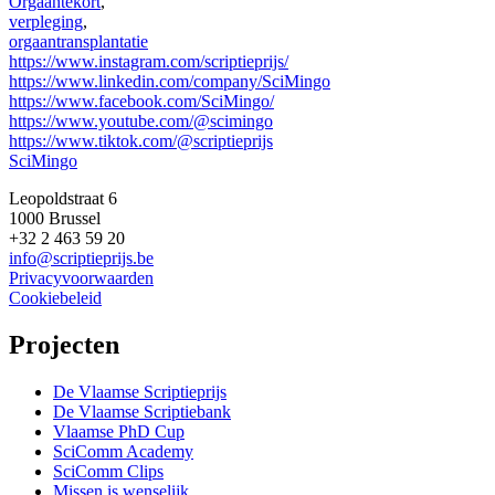
Orgaantekort
,
verpleging
,
orgaantransplantatie
https://www.instagram.com/scriptieprijs/
https://www.linkedin.com/company/SciMingo
https://www.facebook.com/SciMingo/
https://www.youtube.com/@scimingo
https://www.tiktok.com/@scriptieprijs
SciMingo
Leopoldstraat 6
1000 Brussel
+32 2 463 59 20
info@scriptieprijs.be
Privacyvoorwaarden
Cookiebeleid
Projecten
De Vlaamse Scriptieprijs
De Vlaamse Scriptiebank
Vlaamse PhD Cup
SciComm Academy
SciComm Clips
Missen is wenselijk