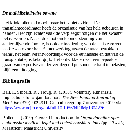
De multidisciplinaire opvang
Het klinkt allemaal mooi, maar het is niet evident. De
transplantcoördinator heeft de organisatie van het hele gebeuren in
handen. Het zijn echter vaak de verpleegkundigen die het zwaarst
belast worden. Naast de emotionele ondersteuning van
achterblijvende familie, is ook de toediening van de laatste zorgen
vaak zwaar voor hen. Samenwerking tussen de twee betrokken
teams, het team verantwoordelijk voor de euthanasie en dat van de
transplantatie, is belangrijk. Het ontwikkelen van een bepaalde
graad van expertise zonder verplegend personeel te hard te belasten,
blijft een uitdaging.
Bibliografie
Ball, I., Sibbald, R., Troug, R. (2018). Voluntary euthanasia -
implications for organ donation
. The New England Journal of
Medicine
(379). 909-911. Geraadpleegd op 7 november 2019 via
https://www.nejm.org/doi/full/10.1056/NEJMp1804276
Bollen, J. (2019). General introduction. In
Organ donation after
euthanasia: medical, legal and ethical considerations
(pp. 13 - 43).
Maastricht: Maastricht University