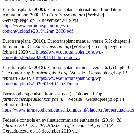
Eurotransplant. (2009). Eurotransplant International foundation -
Annual report 2008. Op
Eurotransplant.org
[Website].
Geraadpleegd op 12 november 2019 via
https://www.eurotransplant.org/wp-
content/uploads/2019/12/ar_2008.pdf
Eurotransplant. (2016). Eurotransplant manual- versie 5.5: chapter 1:
Introduction. Op
Eurotransplant.org
[Website]. Geraadpleegd op 12
februari 2020 via
https://www.eurotransplant.org/wp-
content/uploads/2020/01/H1-Introducti…
Eurotransplant. (2018). Eurotransplant manual- versie 6.1: chapter 9:
The donor. Op
Eurotransplant.org
[Website]. Geraadpleegd op 12
februari 2020 via
https://www.eurotransplant.org/wp-
content/uploads/2020/01/H9-The-Donor…
Farmacotherapeutisch kompas. (s.a.). Thiopental. Op
farmacotherapeutischkompas.nl
[Website]. Geraadpleegd op 14
februari 2020 via
https://www.farmacotherapeutischkompas.nl/bladeren/preparaattekste
Federale controle en evaluatiecommissie euthanasie. (2019).
28
februari 2019: EUTHANASIE – cijfers voor het jaar 2018.
Geraadpleegd op 18 december 2019 via