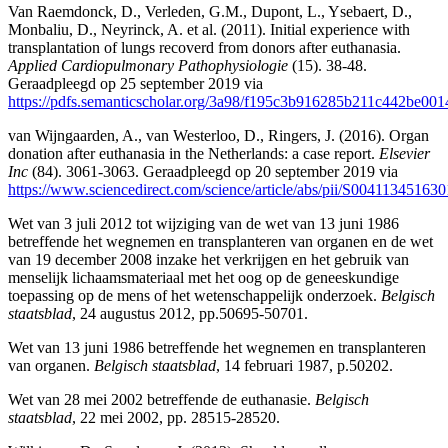
Van Raemdonck, D., Verleden, G.M., Dupont, L., Ysebaert, D.,
Monbaliu, D., Neyrinck, A. et al. (2011). Initial experience with
transplantation of lungs recoverd from donors after euthanasia.
Applied Cardiopulmonary Pathophysiologie
(15). 38-48.
Geraadpleegd op 25 september 2019 via
https://pdfs.semanticscholar.org/3a98/f195c3b916285b211c442be0
van Wijngaarden, A., van Westerloo, D., Ringers, J. (2016). Organ
donation after euthanasia in the Netherlands: a case report.
Elsevier
Inc
(84). 3061-3063. Geraadpleegd op 20 september 2019 via
https://www.sciencedirect.com/science/article/abs/pii/S00411345163
Wet van 3 juli 2012 tot wijziging van de wet van 13 juni 1986
betreffende het wegnemen en transplanteren van organen en de wet
van 19 december 2008 inzake het verkrijgen en het gebruik van
menselijk lichaamsmateriaal met het oog op de geneeskundige
toepassing op de mens of het wetenschappelijk onderzoek.
Belgisch
staatsblad
, 24 augustus 2012, pp.50695-50701.
Wet van 13 juni 1986 betreffende het wegnemen en transplanteren
van organen.
Belgisch staatsblad
, 14 februari 1987, p.50202.
Wet van 28 mei 2002 betreffende de euthanasie.
Belgisch
staatsblad
, 22 mei 2002, pp. 28515-28520.