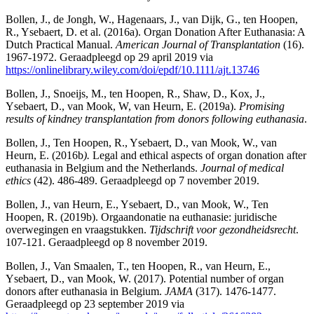
Bollen, J., de Jongh, W., Hagenaars, J., van Dijk, G., ten Hoopen,
R., Ysebaert, D. et al. (2016a). Organ Donation After Euthanasia: A
Dutch Practical Manual.
American Journal of Transplantation
(16).
1967-1972. Geraadpleegd op 29 april 2019 via
https://onlinelibrary.wiley.com/doi/epdf/10.1111/ajt.13746
Bollen, J., Snoeijs, M., ten Hoopen, R., Shaw, D., Kox, J.,
Ysebaert, D., van Mook, W, van Heurn, E. (2019a).
Promising
results of kindney transplantation from donors following euthanasia
.
Bollen, J., Ten Hoopen, R., Ysebaert, D., van Mook, W., van
Heurn, E. (2016b
).
Legal and ethical aspects of organ donation after
euthanasia in Belgium and the Netherlands.
Journal of medical
ethics
(42). 486-489. Geraadpleegd op 7 november 2019.
Bollen, J., van Heurn, E., Ysebaert, D., van Mook, W., Ten
Hoopen, R. (2019b). Orgaandonatie na euthanasie: juridische
overwegingen en vraagstukken.
Tijdschrift voor gezondheidsrecht
.
107-121. Geraadpleegd op 8 november 2019.
Bollen, J., Van Smaalen, T., ten Hoopen, R., van Heurn, E.,
Ysebaert, D., van Mook, W. (2017). Potential number of organ
donors after euthanasia in Belgium.
JAMA
(317). 1476-1477.
Geraadpleegd op 23 september 2019 via