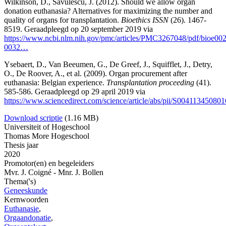
Wilkinson, D., Savulescu, J. (2012). Should we allow organ
donation euthanasia? Alternatives for maximizing the number and
quality of organs for transplantation.
Bioethics ISSN
(26). 1467-
8519. Geraadpleegd op 20 september 2019 via
https://www.ncbi.nlm.nih.gov/pmc/articles/PMC3267048/pdf/bioe00
0032…
Ysebaert, D., Van Beeumen, G., De Greef, J., Squifflet, J., Detry,
O., De Roover, A., et al. (2009). Organ procurement after
euthanasia: Belgian experience.
Transplantation proceeding
(41).
585-586. Geraadpleegd op 29 april 2019 via
https://www.sciencedirect.com/science/article/abs/pii/S00411345080
Download scriptie
(1.16 MB)
Universiteit of Hogeschool
Thomas More Hogeschool
Thesis jaar
2020
Promotor(en) en begeleiders
Mvr. J. Coigné - Mnr. J. Bollen
Thema('s)
Geneeskunde
Kernwoorden
Euthanasie
,
Orgaandonatie
,