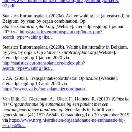
http://www.coordinaciontrasplantes.org/images/bibliografia/03-
07.pdf
Statistics Eurotransplant. (2020a). Active waiting list (at year-end) in
Belgium, by year, by organ combination. Op
Statistics.eurotransplant.org
[Website]. Geraadpleegd op 1 januari
2020 via
http://statistics.eurotransplant.org/index.php?
search_type=waiting+list…
Statistics Eurotransplant. (2020b). Waiting list mortality in Belgium,
by year, by organ. Op
Statistics.eurotransplant.org
[Website].
Geraadpleegd op 1 januari 2020 via
http://statistics.eurotransplant.org/index.php?
search_type=waiting+list…
UZA. (2008). Transplantatiecoördinator. Op
uza.be
[Website].
Geraadpleegd op 13 april 2020 via
https://www.uza.be/transplantatiecoordinator
Van Dijk, G., Giezeman, A., Ultee, F., Hamers, R. (2013).
Klinische
les: Orgaandonatie bij euthanasie bij een patiënt met een
neurodegeneratieve aandoening
. Nederlands tijdschrift voor
geneeskunde (41) 157: A6548. Geraadpleegd op 20 september 2019
via
https://www.ntvg.nl/artikelen/orgaandonatie-na-euthanasie-bij-
een-pati%…