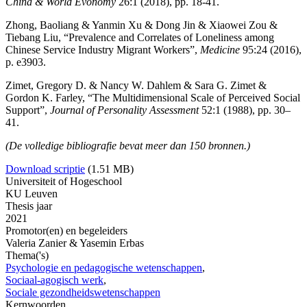
China & World Evonomy
26:1 (2018), pp. 18-41.
Zhong, Baoliang & Yanmin Xu & Dong Jin & Xiaowei Zou &
Tiebang Liu, “Prevalence and Correlates of Loneliness among
Chinese Service Industry Migrant Workers”,
Medicine
95:24 (2016),
p. e3903.
Zimet, Gregory D. & Nancy W. Dahlem & Sara G. Zimet &
Gordon K. Farley, “The Multidimensional Scale of Perceived Social
Support”,
Journal of Personality Assessment
52:1 (1988), pp. 30–
41.
(De volledige bibliografie bevat meer dan 150 bronnen.)
Download scriptie
(1.51 MB)
Universiteit of Hogeschool
KU Leuven
Thesis jaar
2021
Promotor(en) en begeleiders
Valeria Zanier & Yasemin Erbas
Thema('s)
Psychologie en pedagogische wetenschappen
,
Sociaal-agogisch werk
,
Sociale gezondheidswetenschappen
Kernwoorden