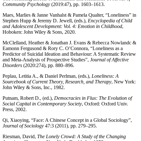
Community Psychology
(2019:47), pp. 1603–1613.
Maes, Marlies & Janne Vanhalst & Pamela Qualter, “Loneliness” in
Stephen Hupp & Jeremy D. Jewell, (eds.),
Encyclopedia of Child
and Adolescent Development: Vol. 4: Emotion in Childhood
,
Hoboken: John Wiley & Sons, 2020.
McClelland, Heather & Jonathan J. Evans & Rebecca Nowlandc &
Eamonn Fergusond & Rory C. O’Connora, “Loneliness as a
Predictor of Suicidal Ideation and Behaviour: A Systematic Review
and Meta-Analysis of Prospective Studies”,
Journal of Affective
Disorders
(2020:274), pp. 880–896.
Peplau, Letitia A., & Daniel Perlman, (eds.),
Loneliness: A
Sourcebook of Current Theory, Research, and Therapy
, New York:
John Wiley & Sons, Inc., 1982.
Putnam, Robert D., (ed.),
Democracies in Flux: The Evolution of
Social Capital in Contemporary Society
, Oxford: Oxford Univ.
Press, 2002.
Qi, Xiaoying, “Face: A Chinese Concept in a Global Sociology”,
Journal of Sociology
47:3 (2011), pp. 279–295.
Riesman, David,
The Lonely Crowd: A Study of the Changing