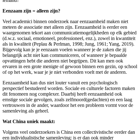
iemand?
Eenzaam zijn = alleen zijn?
Veel academici binnen onderzoek naar eenzaamheid maken niet
meteen de associatie met alleen zijn. Eenzaamheid is eerder een
waargenomen tekort aan communicatiemogelijkheden op elk gebied
(d.w.z. sociaal, emotioneel, professioneel, enz.), zowel in kwantiteit
als in kwaliteit (Peplau & Perlman, 1998; Jung, 1961; Yang, 2019).
Bijgevolg kan je je eenzaam voelen wanneer je de zaken die jij
belangrijk acht niet kan communiceren, of wanneer je bepaalde
opvattingen hebt die anderen niet begrijpen. Dit kan men ook
ervaren in een grote menigte of gewoon binnen een gezin, op school
of op het werk, waar je je niet verbonden voelt met de anderen.
Eenzaamheid kan dus niet louter vanuit een psychologisch
perspectief bestudeerd worden. Sociale en culturele factoren maken
dit fenomeen nog complexer. Daarbij heeft eenzaamheid ook
ernstige sociale gevolgen, zoals zelfmoord(gedachten) en een laag
vertrouwen in de ander, waardoor het een probleem vormt voor de
samenleving als geheel.
Wat China uniek maakt:
Volgens veel onderzoekers is China een collectivistische eerder dan
een individualistische samenleving: is er dan ook minder