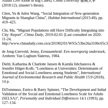
Adults Live Alone in Big Cities),
China University
暨南大学
(2018:12), (master’s thesis).
Chen, Yu & Jufen Wang, “Social Integration of New-generation
Migrants in Shanghai China”,
Habitat International
(2015:49), pp.
419–425.
Chi, Ma, “Migrant Populations still Have Difficulty Integrating into
City: Report”,
China Daily
, 2019-02-01 [Last consulted on 2020-
11-24,
http://www.chinadaily.com.cn/a/201902/01/WS5c53be26a3106c65c3
de Jong-Gierveld, Jenny,
Eenzaamheid: Een meersporig onderzoek
,
Arnhem: Van Loghum Slaterus, 1984.
Diehl, Katharina & Charlotte Jansen & Kamila Ishchanova &
Jennifer Hilger-Kolb, “Loneliness at Universities: Determinants of
Emotional and Social Loneliness among Students”,
International
Journal of Environmental Research and Public Health
15:9 (2018),
14 p.
DiTommaso, Enrico & Barry Spinner, “The Development and Initial
Validation of the Social and Emotional Loneliness Scale for Adults
(SELSA)”,
Personality and Individual Differences
14:1 (1993), pp.
127–134.