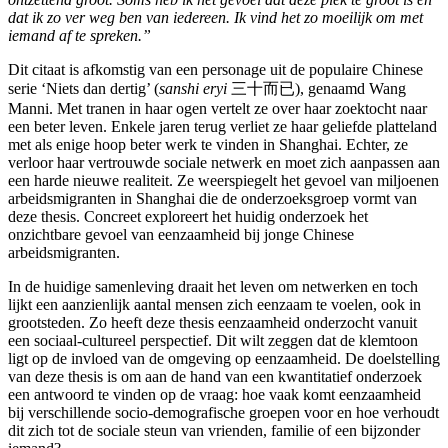
dat ik zo ver weg ben van iedereen. Ik vind het zo moeilijk om met
iemand af te spreken.”
Dit citaat is afkomstig van een personage uit de populaire Chinese
serie ‘Niets dan dertig’ (
sanshi eryi
三十而已), genaamd Wang
Manni. Met tranen in haar ogen vertelt ze over haar zoektocht naar
een beter leven. Enkele jaren terug verliet ze haar geliefde platteland
met als enige hoop beter werk te vinden in Shanghai. Echter, ze
verloor haar vertrouwde sociale netwerk en moet zich aanpassen aan
een harde nieuwe realiteit. Ze weerspiegelt het gevoel van miljoenen
arbeidsmigranten in Shanghai die de onderzoeksgroep vormt van
deze thesis. Concreet exploreert het huidig onderzoek het
onzichtbare gevoel van eenzaamheid bij jonge Chinese
arbeidsmigranten.
In de huidige samenleving draait het leven om netwerken en toch
lijkt een aanzienlijk aantal mensen zich eenzaam te voelen, ook in
grootsteden. Zo heeft deze thesis eenzaamheid onderzocht vanuit
een sociaal-cultureel perspectief. Dit wilt zeggen dat de klemtoon
ligt op de invloed van de omgeving op eenzaamheid. De doelstelling
van deze thesis is om aan de hand van een kwantitatief onderzoek
een antwoord te vinden op de vraag: hoe vaak komt eenzaamheid
bij verschillende socio-demografische groepen voor en hoe verhoudt
dit zich tot de sociale steun van vrienden, familie of een bijzonder