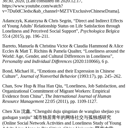
36:30, 2020, [Last consulted on 2020.12.17,
https://www.youtube.com/watch?
v=7Du0dC3edsc&ab_channel=MZTVExclusiveChineseDrama
].
Adamczyk, Katarzyna & Chris Segrin, “Direct and Indirect Effects
of Young Adults’ Relationship Status on Life Satisfaction through
Loneliness and Perceived Social Support”,
Psychologica Belgica
55:4 (2015), pp. 196–211.
Barreto, Manuela & Christina Victor & Claudia Hammond & Alice
Eccles & Matt T. Richins & Pamela Qualter, “Loneliness around the
World: Age, Gender, and Cultural Differences in Loneliness”,
Personality and Individual Differences
(2020:110066), 6 p.
Bond, Michael H., “Emotions and their Expression in Chinese
Culture”,
Journal of Nonverbal Behavior
(1993:17), pp. 245–262.
Chan, Sow Hup & Hua Han Qiu, “Loneliness, Job Satisfaction, and
Organizational Commitment of Migrant Workers: Empirical
Evidence from China”,
The International Journal of Human
Resource Management
22:05 (2011), pp. 1109-1127.
Chen Xin 沈鑫, “Chengshi duju qingnian de wangluo shejiao yu
gudugan yanjiu” 城市独居青年的网络社交与孤独感研究
(Online Social Network Activities and Loneliness Study of Young