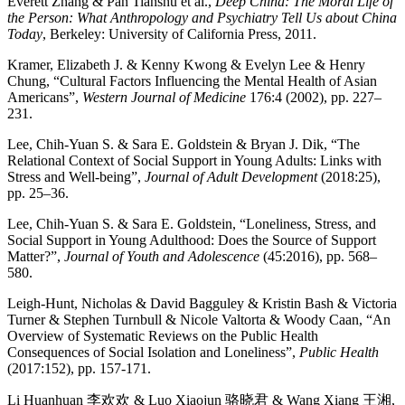
Everett Zhang & Pan Tianshu et al.,
Deep China: The Moral Life of
the Person: What Anthropology and Psychiatry Tell Us about China
Today
, Berkeley: University of California Press, 2011.
Kramer, Elizabeth J. & Kenny Kwong & Evelyn Lee & Henry
Chung, “Cultural Factors Influencing the Mental Health of Asian
Americans”,
Western Journal of Medicine
176:4 (2002), pp. 227–
231.
Lee, Chih-Yuan S. & Sara E. Goldstein & Bryan J. Dik, “The
Relational Context of Social Support in Young Adults: Links with
Stress and Well-being”,
Journal of Adult Development
(2018:25),
pp. 25–36.
Lee, Chih-Yuan S. & Sara E. Goldstein, “Loneliness, Stress, and
Social Support in Young Adulthood: Does the Source of Support
Matter?”,
Journal of Youth and Adolescence
(45:2016), pp. 568–
580.
Leigh-Hunt, Nicholas & David Bagguley & Kristin Bash & Victoria
Turner & Stephen Turnbull & Nicole Valtorta & Woody Caan, “An
Overview of Systematic Reviews on the Public Health
Consequences of Social Isolation and Loneliness”,
Public Health
(2017:152), pp. 157-171.
Li Huanhuan 李欢欢 & Luo Xiaojun 骆晓君 & Wang Xiang 王湘,