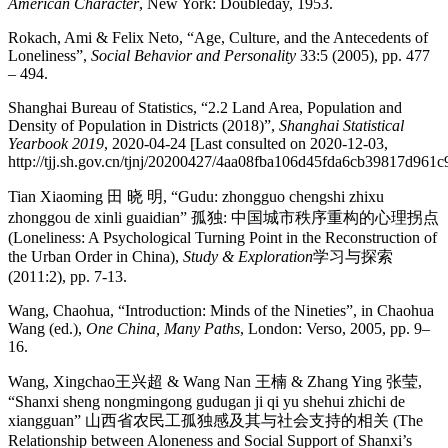
American Character
, New York: Doubleday, 1953.
Rokach, Ami & Felix Neto, “Age, Culture, and the Antecedents of
Loneliness”,
Social Behavior and Personality
33:5 (2005), pp. 477
– 494.
Shanghai Bureau of Statistics, “2.2 Land Area, Population and
Density of Population in Districts (2018)”,
Shanghai Statistical
Yearbook 2019
, 2020-04-24 [Last consulted on 2020-12-03,
http://tjj.sh.gov.cn/tjnj/20200427/4aa08fba106d45fda6cb39817d961c
Tian Xiaoming 田 晓 明, “Gudu: zhongguo chengshi zhixu
zhonggou de xinli guaidian” 孤独: 中国城市秩序重构的心理拐点
(Loneliness: A Psychological Turning Point in the Reconstruction of
the Urban Order in China),
Study & Exploration
学习与探索
(2011:2), pp. 7-13.
Wang, Chaohua, “Introduction: Minds of the Nineties”, in Chaohua
Wang (ed.),
One China, Many Paths
, London: Verso, 2005, pp. 9–
16.
Wang, Xingchao王兴超 & Wang Nan 王楠 & Zhang Ying 张莹,
“Shanxi sheng nongmingong gudugan ji qi yu shehui zhichi de
xiangguan” 山西省农民工孤独感及其与社会支持的相关 (The
Relationship between Aloneness and Social Support of Shanxi’s