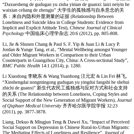
“Daxuesheng de gudugan yu zisha yinian de guanxi: laizi neiyin he
waixian celiang de zhengju” 大学生的孤独感与自杀意念的关
系：来自内隐和外显测量的证据 (Relationship Between
Loneliness and Suicide Idea in College Students: Evidence from
Implicit and Explicit Attitude Test),
Chinese Journal of Clinical
Psychology
中国临床心理学杂志 20:6 (2012), pp. 805-808.
Li, Jie & Shusen Chang & Paul S. F. Yip & Juan Li & Lucy P.
Jordan & Yunge Tang, et al., “Mental Wellbeing amongst Younger
and Older Migrant Workers in Comparison to their Urban
Counterparts in Guangzhou City, China: A Cross-sectional Study”,
BMC Public Health
14:1 (2014), p. 1280.
Li Xiaodong 李晓东 & Wang Yuanhong 汪元宏 & Lin Fei 林飞,
“Xinshengdai nongmingong gudugan yu yingdui fangshi he shehui
zhichi de guanxi” 新生代农民工孤独感与应对方式和社会支持
的关系 (The Relationship between Loneliness, Coping Styles and
Social Support of the New Generation of Migrant Workers),
Journal
of
Qiqihaer Medical University
齐齐哈尔医学院学报 32:23
(2011), pp. 3877-3878.
Liang, Dekuo & Mingjun Teng & Dawei Xu, “Impact of Perceived
Social Support on Depression in Chinese Rural‐to‐Urban Migrants:
The Mediating Effects of Loneliness and Resilience”,
Journal of