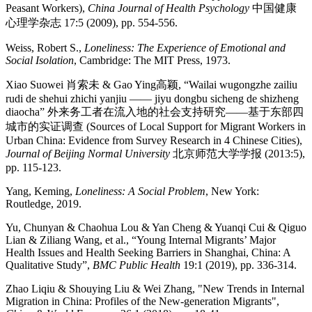
Peasant Workers),
China Journal of Health Psychology
中国健康
心理学杂志 17:5 (2009), pp. 554-556.
Weiss, Robert S.,
Loneliness: The Experience of Emotional and
Social Isolation
, Cambridge: The MIT Press, 1973.
Xiao Suowei 肖索未 & Gao Ying高颖, “Wailai wugongzhe zailiu
rudi de shehui zhichi yanjiu —— jiyu dongbu sicheng de shizheng
diaocha” 外来务工者在流入地的社会支持研究——基于东部四
城市的实证调查 (Sources of Local Support for Migrant Workers in
Urban China: Evidence from Survey Research in 4 Chinese Cities),
Journal of Beijing Normal University
北京师范大学学报 (2013:5),
pp. 115-123.
Yang, Keming,
Loneliness: A Social Problem
, New York:
Routledge, 2019.
Yu, Chunyan & Chaohua Lou & Yan Cheng & Yuanqi Cui & Qiguo
Lian & Ziliang Wang, et al., “Young Internal Migrants’ Major
Health Issues and Health Seeking Barriers in Shanghai, China: A
Qualitative Study”,
BMC Public Health
19:1 (2019), pp. 336-314.
Zhao Liqiu & Shouying Liu & Wei Zhang, "New Trends in Internal
Migration in China: Profiles of the New-generation Migrants",