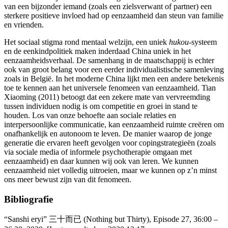
van een bijzonder iemand (zoals een zielsverwant of partner) een
sterkere positieve invloed had op eenzaamheid dan steun van familie
en vrienden.
Het sociaal stigma rond mentaal welzijn, een uniek
hukou
-systeem
en de eenkindpolitiek maken inderdaad China uniek in het
eenzaamheidsverhaal. De samenhang in de maatschappij is echter
ook van groot belang voor een eerder individualistische samenleving
zoals in België. In het moderne China lijkt men een andere betekenis
toe te kennen aan het universele fenomeen van eenzaamheid. Tian
Xiaoming (2011) betoogt dat een zekere mate van vervreemding
tussen individuen nodig is om competitie en groei in stand te
houden. Los van onze behoefte aan sociale relaties en
interpersoonlijke communicatie, kan eenzaamheid ruimte creëren om
onafhankelijk en autonoom te leven. De manier waarop de jonge
generatie die ervaren heeft gevolgen voor copingstrategieën (zoals
via sociale media of informele psychotherapie omgaan met
eenzaamheid) en daar kunnen wij ook van leren. We kunnen
eenzaamheid niet volledig uitroeien, maar we kunnen op z’n minst
ons meer bewust zijn van dit fenomeen.
Bibliografie
“Sanshi eryi” 三十而已 (Nothing but Thirty), Episode 27, 36:00 –