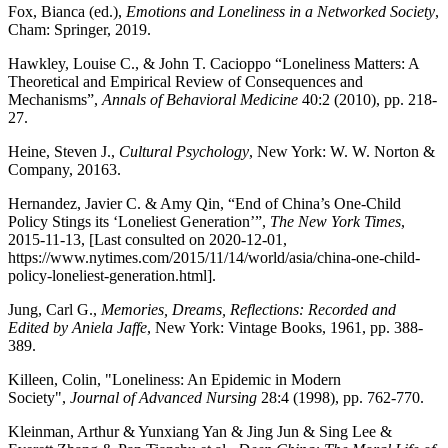
Fox, Bianca (ed.),
Emotions and Loneliness in a Networked Society
,
Cham: Springer, 2019.
Hawkley, Louise C., & John T. Cacioppo “Loneliness Matters: A
Theoretical and Empirical Review of Consequences and
Mechanisms”,
Annals of Behavioral Medicine
40:2 (2010), pp. 218-
27.
Heine, Steven J.,
Cultural Psychology
, New York: W. W. Norton &
Company, 20163.
Hernandez, Javier C. & Amy Qin, “End of China’s One-Child
Policy Stings its ‘Loneliest Generation’”,
The New York Times
,
2015-11-13, [Last consulted on 2020-12-01,
https://www.nytimes.com/2015/11/14/world/asia/china-one-child-
policy-loneliest-generation.html
].
Jung, Carl G.,
Memories, Dreams, Reflections: Recorded and
Edited by Aniela Jaffe
, New York: Vintage Books, 1961, pp. 388-
389.
Killeen, Colin, "Loneliness: An Epidemic in Modern
Society",
Journal of Advanced Nursing
28:4 (1998), pp. 762-770.
Kleinman, Arthur & Yunxiang Yan & Jing Jun & Sing Lee &