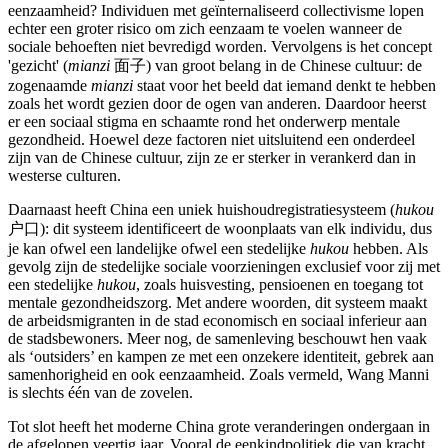
eenzaamheid? Individuen met geïnternaliseerd collectivisme lopen
echter een groter risico om zich eenzaam te voelen wanneer de
sociale behoeften niet bevredigd worden. Vervolgens is het concept
'gezicht' (
mianzi
面子) van groot belang in de Chinese cultuur: de
zogenaamde
mianzi
staat voor het beeld dat iemand denkt te hebben
zoals het wordt gezien door de ogen van anderen. Daardoor heerst
er een sociaal stigma en schaamte rond het onderwerp mentale
gezondheid. Hoewel deze factoren niet uitsluitend een onderdeel
zijn van de Chinese cultuur, zijn ze er sterker in verankerd dan in
westerse culturen.
Daarnaast heeft China een uniek huishoudregistratiesysteem (
hukou
户口): dit systeem identificeert de woonplaats van elk individu, dus
je kan ofwel een landelijke ofwel een stedelijke
hukou
hebben. Als
gevolg zijn de stedelijke sociale voorzieningen exclusief voor zij met
een stedelijke
hukou
, zoals huisvesting, pensioenen en toegang tot
mentale gezondheidszorg. Met andere woorden, dit systeem maakt
de arbeidsmigranten in de stad economisch en sociaal inferieur aan
de stadsbewoners. Meer nog, de samenleving beschouwt hen vaak
als ‘outsiders’ en kampen ze met een onzekere identiteit, gebrek aan
samenhorigheid en ook eenzaamheid. Zoals vermeld, Wang Manni
is slechts één van de zovelen.
Tot slot heeft het moderne China grote veranderingen ondergaan in
de afgelopen veertig jaar. Vooral de eenkindpolitiek die van kracht