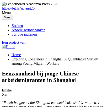
Overslaan
en
https://bit.ly/ap-aug26
naar
Menu
de
Menu
inhoud
gaan
Zoeken
Andere scriptiebanken
Scriptie indienen
Een project van
Home
Exploring Loneliness in Shanghai: A Quantitative Survey
Breadcrumb
among Young Migrant Workers
Eenzaamheid bij jonge Chinese
arbeidsmigranten in Shanghai
Emilie
Xu
“
Ik heb het gevoel dat Shanghai een heel leuke stad is, maar wel
ontzettend groot. Soms heb ik het gevoel dat deze plek te groot is en