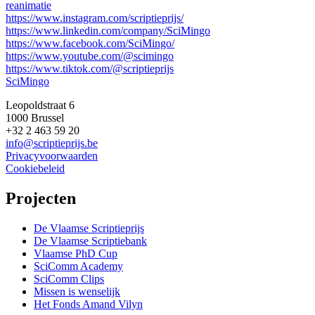
reanimatie
https://www.instagram.com/scriptieprijs/
https://www.linkedin.com/company/SciMingo
https://www.facebook.com/SciMingo/
https://www.youtube.com/@scimingo
https://www.tiktok.com/@scriptieprijs
SciMingo
Leopoldstraat 6
1000 Brussel
+32 2 463 59 20
info@scriptieprijs.be
Privacyvoorwaarden
Cookiebeleid
Projecten
De Vlaamse Scriptieprijs
De Vlaamse Scriptiebank
Vlaamse PhD Cup
SciComm Academy
SciComm Clips
Missen is wenselijk
Het Fonds Amand Vilyn