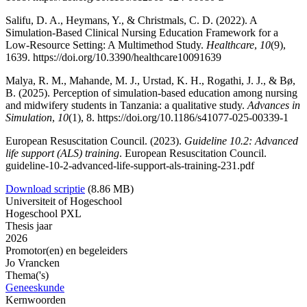
Salifu, D. A., Heymans, Y., & Christmals, C. D. (2022). A
Simulation-Based Clinical Nursing Education Framework for a
Low-Resource Setting: A Multimethod Study.
Healthcare
,
10
(9),
1639.
https://doi.org/10.3390/healthcare10091639
Malya, R. M., Mahande, M. J., Urstad, K. H., Rogathi, J. J., & Bø,
B. (2025). Perception of simulation-based education among nursing
and midwifery students in Tanzania: a qualitative study.
Advances in
Simulation
,
10
(1), 8.
https://doi.org/10.1186/s41077-025-00339-1
European Resuscitation Council. (2023).
Guideline 10.2: Advanced
life support (ALS) training
. European Resuscitation Council.
guideline-10-2-advanced-life-support-als-training-231.pdf
Download scriptie
(8.86 MB)
Universiteit of Hogeschool
Hogeschool PXL
Thesis jaar
2026
Promotor(en) en begeleiders
Jo Vrancken
Thema('s)
Geneeskunde
Kernwoorden