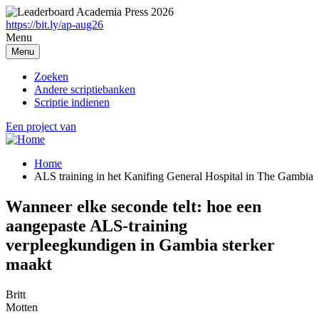
Overslaan
en
https://bit.ly/ap-aug26
naar
Menu
de
Menu
inhoud
gaan
Zoeken
Andere scriptiebanken
Scriptie indienen
Een project van
Home
ALS training in het Kanifing General Hospital in The Gambia
Breadcrumb
Wanneer elke seconde telt: hoe een
aangepaste ALS-training
verpleegkundigen in Gambia sterker
maakt
Britt
Motten