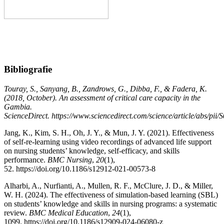
Bibliografie
Touray, S., Sanyang, B., Zandrows, G., Dibba, F., & Fadera, K.
(2018, October). An assessment of critical care capacity in the
Gambia.
ScienceDirect.
https://www.sciencedirect.com/science/article/abs/pi
Jang, K., Kim, S. H., Oh, J. Y., & Mun, J. Y. (2021). Effectiveness
of self-re-learning using video recordings of advanced life support
on nursing students’ knowledge, self-efficacy, and skills
performance.
BMC Nursing
,
20
(1),
52.
https://doi.org/10.1186/s12912-021-00573-8
Alharbi, A., Nurfianti, A., Mullen, R. F., McClure, J. D., & Miller,
W. H. (2024). The effectiveness of simulation-based learning (SBL)
on students’ knowledge and skills in nursing programs: a systematic
review.
BMC Medical Education
,
24
(1),
1099.
https://doi.org/10.1186/s12909-024-06080-z