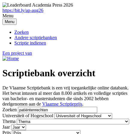
Overslaan
en
https://bit.ly/ap-aug26
naar
Menu
de
Menu
inhoud
gaan
Zoeken
Andere scriptiebanken
Scriptie indienen
Een project van
Scriptiebank overzicht
De Vlaamse Scriptiebank is een vrij toegankelijke online databank.
Het bevat intussen al meer dan 8.000 artikels en volledige scripties
van bachelor- en masterstudenten die sinds 2002 hebben
deelgenomen aan de
Vlaamse Scriptieprijs
.
Zoeken
Universiteit of Hogeschool
Thema
Jaar
Prijs