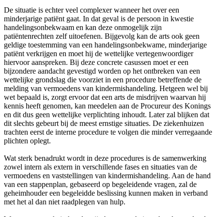
De situatie is echter veel complexer wanneer het over een
minderjarige patiënt gaat. In dat geval is de persoon in kwestie
handelingsonbekwaam en kan deze onmogelijk zijn
patiëntenrechten zelf uitoefenen. Bijgevolg kan de arts ook geen
geldige toestemming van een handelingsonbekwame, minderjarige
patiënt verkrijgen en moet hij de wettelijke vertegenwoordiger
hiervoor aanspreken. Bij deze concrete casussen moet er een
bijzondere aandacht gevestigd worden op het ontbreken van een
wettelijke grondslag die voorziet in een procedure betreffende de
melding van vermoedens van kindermishandeling. Hetgeen wel bij
wet bepaald is, zorgt ervoor dat een arts de misdrijven waarvan hij
kennis heeft genomen, kan meedelen aan de Procureur des Konings
en dit dus geen wettelijke verplichting inhoudt. Later zal blijken dat
dit slechts gebeurt bij de meest ernstige situaties. De ziekenhuizen
trachten eerst de interne procedure te volgen die minder verregaande
plichten oplegt.
Wat sterk benadrukt wordt in deze procedures is de samenwerking
zowel intern als extern in verschillende fases en situaties van de
vermoedens en vaststellingen van kindermishandeling. Aan de hand
van een stappenplan, gebaseerd op begeleidende vragen, zal de
geheimhouder een begeleidde beslissing kunnen maken in verband
met het al dan niet raadplegen van hulp.