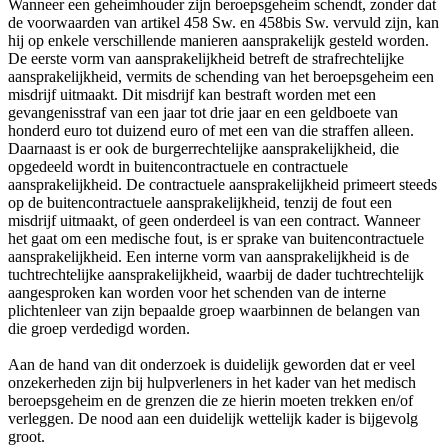
Wanneer een geheimhouder zijn beroepsgeheim schendt, zonder dat
de voorwaarden van artikel 458 Sw. en 458bis Sw. vervuld zijn, kan
hij op enkele verschillende manieren aansprakelijk gesteld worden.
De eerste vorm van aansprakelijkheid betreft de strafrechtelijke
aansprakelijkheid, vermits de schending van het beroepsgeheim een
misdrijf uitmaakt. Dit misdrijf kan bestraft worden met een
gevangenisstraf van een jaar tot drie jaar en een geldboete van
honderd euro tot duizend euro of met een van die straffen alleen.
Daarnaast is er ook de burgerrechtelijke aansprakelijkheid, die
opgedeeld wordt in buitencontractuele en contractuele
aansprakelijkheid. De contractuele aansprakelijkheid primeert steeds
op de buitencontractuele aansprakelijkheid, tenzij de fout een
misdrijf uitmaakt, of geen onderdeel is van een contract. Wanneer
het gaat om een medische fout, is er sprake van buitencontractuele
aansprakelijkheid. Een interne vorm van aansprakelijkheid is de
tuchtrechtelijke aansprakelijkheid, waarbij de dader tuchtrechtelijk
aangesproken kan worden voor het schenden van de interne
plichtenleer van zijn bepaalde groep waarbinnen de belangen van
die groep verdedigd worden.
Aan de hand van dit onderzoek is duidelijk geworden dat er veel
onzekerheden zijn bij hulpverleners in het kader van het medisch
beroepsgeheim en de grenzen die ze hierin moeten trekken en/of
verleggen. De nood aan een duidelijk wettelijk kader is bijgevolg
groot.