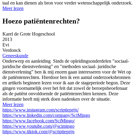
taal en kan dienen als bron voor verder wetenschappelijk onderzoek.
Meer lezen
Hoezo patiëntenrechten?
Karel de Grote Hogeschool
2013
Evi
Verdonck
Geneeskunde
Onderwerp en aanleiding Sinds de opleidingsonderdelen "sociaal-
juridische dienstverlening‟ en "methoden sociaal- juridische
dienstverlening‟ ben ik mij enorm gaan interesseren voor de Wet op
de patiëntenrechten. Hierdoor ben ik een aantal onderzoeksbronnen
en artikels beginnen lezen voor ik aan de stageperiode begon. Deze
gingen voornamelijk over het feit dat zowel de beroepsbeoefenaar
als de patiënt onvoldoende de patiëntenrechten kennen. Deze
informatie heeft mij sterk doen nadenken over de situatie.
Meer lezen
https://www.instagram.com/scriptieprijs/
https://www.linkedin.com/company/SciMingo
https://www.facebook.com/SciMingo/
https://www.youtube.com/@scimingo
https://www.tiktok.com/@scriptieprijs